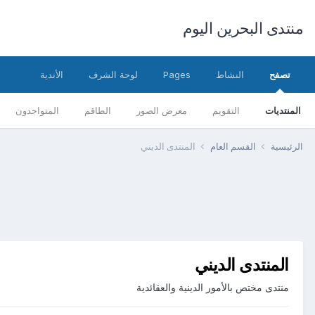
منتدى البحرين اليوم
تصفح
النشاط
Pages
لوحة الشرف
الأندية
المنتديات
التقويم
معرض الصور
الطاقم
المتواجدون
الرئيسية
القسم العام
المنتدى الديني
المنتدى الديني
منتدى مختص بالأمور الدينية والعقائدية