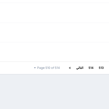
513
514
التالي
Page 510 of 514