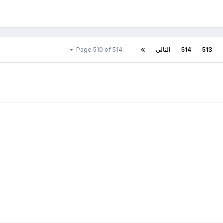
513
514
التالي
Page 510 of 514