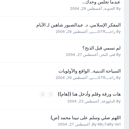
عندما تجلس وحدك...
By
الحنونة
,
أغسطس 29, 2004
المفكر الإسلامي‮. ‬د‮. ‬عبدالصبور شاهين لـ الأيام
By
راعــــGTRــــي
,
أغسطس 29, 2004
لم نسمي قبل الذبح؟
By
فتى البحر
,
أغسطس 27, 2004
السياحة الدينية‮.. ‬الواقع والأولويات
By
راعــــGTRــــي
,
أغسطس 29, 2004
هات ورقة وقلم وأدخل هنا ((هام))
2
1
By
الدلووعة
,
أغسطس 23, 2004
اللهم صلي وسلم على نبينا محمد (ص)
MiLiTaRy Girl
By
,
أغسطس 27, 2004