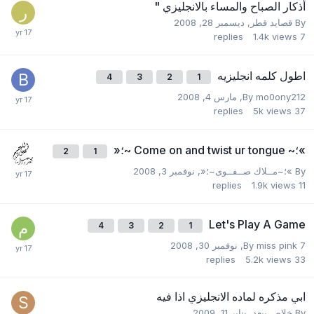
أذكار الصباح والمساء بالانجليزي "
By
قصايد قطر
,
ديسمبر 28, 2008
replies
1.4k
views
7
اطول كلمه انجليزيه
4
3
2
1
mo0ony212
By
,
مارس 4, 2008
replies
5k
views
37
»؛~ Come on and twist ur tongue ~؛«
2
1
By
»؛~مــلاك صــفــوى~؛«
,
نوفمبر 3, 2008
replies
1.9k
views
11
Let's Play A Game
4
3
2
1
miss pink 7
By
,
نوفمبر 30, 2008
replies
5.2k
views
33
ابي مذكره لماده الانجليزي اذا فيه
By
خلاص ببعد
,
يناير 11, 2009