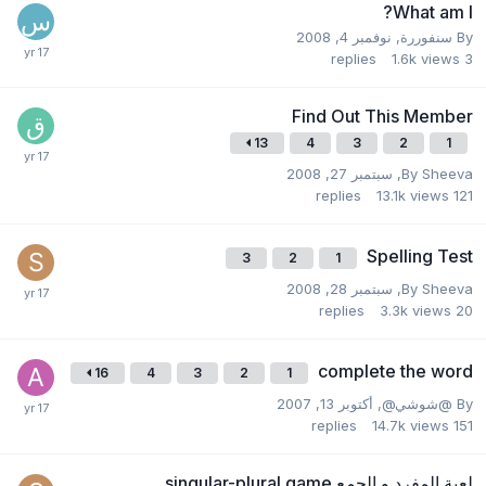
What am I?
By
سنفوررة
,
نوفمبر 4, 2008
replies
1.6k
views
3
Find Out This Member
13
4
3
2
1
Sheeva
By
,
سبتمبر 27, 2008
replies
13.1k
views
121
Spelling Test
3
2
1
Sheeva
By
,
سبتمبر 28, 2008
replies
3.3k
views
20
complete the word
16
4
3
2
1
By
@شوشي@
,
أكتوبر 13, 2007
replies
14.7k
views
151
لعبة المفرد و الجمع singular-plural game