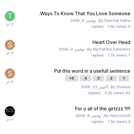
Ways To Know That You Love Someone.
Dalo3at 5alha
By
,
نوفمبر 9, 2008
replies
1.6k
views
5
Heart Over Head
My.Painful.Darkness
By
,
نوفمبر 4, 2008
replies
1.7k
views
7
Put this word in a usefull sentence
5
4
3
2
1
Sheeva
By
,
أكتوبر 22, 2008
replies
5.2k
views
43
!!!!! For u all of the girlzzz
HasOoOoN
By
,
نوفمبر 8, 2008
replies
1.5k
views
4