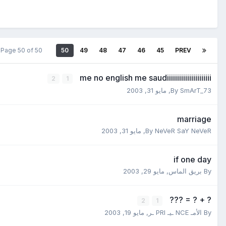
Page 50 of 50
50
49
48
47
46
45
PREV
me no english me saudiiiiiiiiiiiiiiiiiiiiii
2
1
SmArT_73
By
,
مايو 31, 2003
marriage
NeVeR SaY NeVeR
By
,
مايو 31, 2003
if one day
By
بريق الماس
,
مايو 29, 2003
? + ? = ???
2
1
By
الأمـ NCE ـيـ PRI ـر
,
مايو 19, 2003