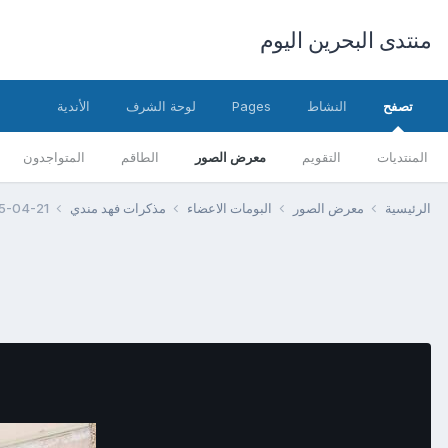
منتدى البحرين اليوم
تصفح
النشاط
Pages
لوحة الشرف
الأندية
المنتديات
التقويم
معرض الصور
الطاقم
المتواجدون
الرئيسية
معرض الصور
البومات الاعضاء
مذكرات فهد مندي
-21 00.20.59.jpg