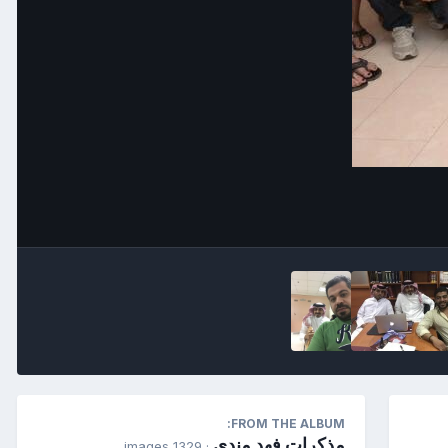
Image Tools
FROM THE ALBUM:
مذكرات فهد مندي
· 1329 images