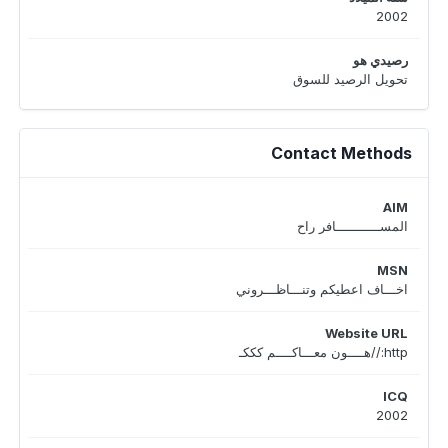
2002
رصيدي هو
تحويل الرصيد للسوق
Contact Methods
AIM
المســـــــــــافر راح
MSN
اخـــاف اعطيكم وتنـــاظـــروني
Website URL
http://هــــون معـــاكــــم كككـ
ICQ
2002