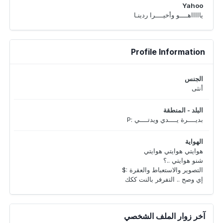
Yahoo
ياااااهــــو وأخيــــرا ردينـا
Profile Information
الجنس
أنثى
البلد - المنطقة
بديــــرة يــــدي ويدتــــي :P
الهواية
هوايتي هوايتي هوايتي
شنو هوايتي ..؟
التصوير والاستعباط والعقرة :$
إي وصح .. التفرفر بالنت ككك
آخر زوار الملف الشخصي