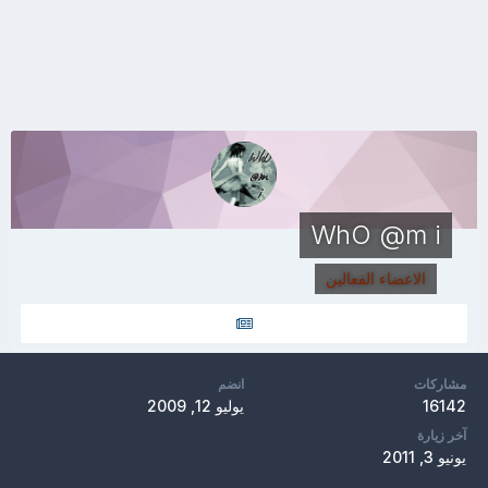
WhO @m i
الاعضاء الفعالين
مشاركات
انضم
16142
يوليو 12, 2009
آخر زيارة
يونيو 3, 2011