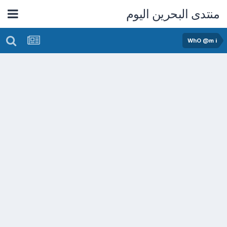
منتدى البحرين اليوم
WhO @m i