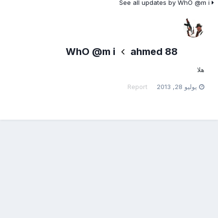
See all updates by WhO @m i
WhO @m i
ahmed 88
هلا
يوليو 28, 2013
Report