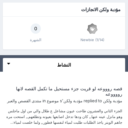
مؤدبة ولكن الانجازات
0
Newbie (1/14)
الشهرة
النشاط
قصه روووعه لو قريت جزء مستحيل ما تكمل القصه لانها
رووووعه
مؤدبة ولكن
replied to
مؤدبة ولكن
's موضوع in
منتدى القصص والعبر
الجزء الثاني والعشرون طاحت عيون مشاعل ع طلال والي من اول ماجلس
وهو مانزل عينه عنها,, كان ودها تدخل اصابعها بعيونه وتطلعهم,, استحت مره
جاهم الويتر ياخذ الطلبات طلبت لمياء لنفسها فطور,, ولما خلصت لمياء:...