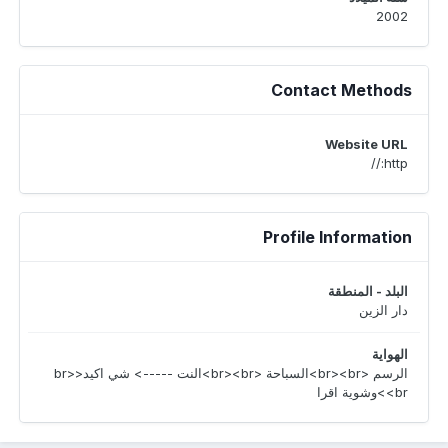
2002
Contact Methods
Website URL
http://
Profile Information
البلد - المنطقة
دار الزين
الهواية
الرسم <br><br>السباحة <br><br>النت -----> شي اكيد<br>
<br>وشوية اقرا