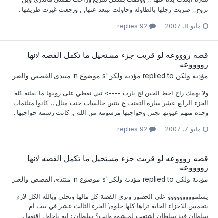
تروح,, ضربت رجلها بالطاوله وحاولت تبتعد عنها, , ورجعت غيرت طريقها...
مايو 8, 2007
92 replies
قصه روووعه لو قريت جزء مستحيل ما تكمل القصه لانها
رووووعه
مؤدبة ولكن
replied to
مؤدبة ولكن
's موضوع in
منتدى القصص والعبر
ولا يهمك راح احط الحين لج بارت ----> تبي تغطي على روحها ما نقلته كله
الجزء الرابع عشر ساره التفتت ع بنتين جالسات جنب منال ,, كانوا متلثمات
وحده منهم عيونها تجنن وحواجبها مرسومه من الله ,, كانت رسمه حواجبها...
مايو 7, 2007
92 replies
قصه روووعه لو قريت جزء مستحيل ما تكمل القصه لانها
رووووعه
مؤدبة ولكن
replied to
مؤدبة ولكن
's موضوع in
منتدى القصص والعبر
يسلمووووووووو على الحضور وترى القصة كل مالها وتحلى ويالله الكل لازم
يتحمس للاجزاء الجاية تراها كلها حلوة\ الجزء الثالث عشر في بيت ام
سلطان فهد:سلطان اشتقت لميشوو وانت؟ سلطان : ايه باحاول اقنعها...