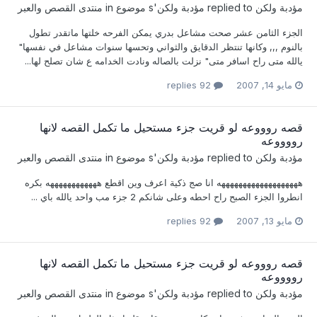
مؤدبة ولكن
replied to
مؤدبة ولكن
's موضوع in
منتدى القصص والعبر
الجزء الثامن عشر صحت مشاعل بدري يمكن الفرحه خلتها ماتقدر تطول
بالنوم ,,, وكانها تنتظر الدقايق والثواني وتحسها سنوات مشاعل في نفسها"
يالله متى راح اسافر متى" نزلت بالصاله ونادت الخدامه ع شان تصلح لها...
مايو 14, 2007
92 replies
قصه روووعه لو قريت جزء مستحيل ما تكمل القصه لانها
رووووعه
مؤدبة ولكن
replied to
مؤدبة ولكن
's موضوع in
منتدى القصص والعبر
هههههههههههههههههههه انا صج ذكية اعرف وين اقطع ههههههههههههه بكره
انطروا الجزء الصبح راح احطه وعلى شانكم 2 جزء مب واحد يالله باي ...
مايو 13, 2007
92 replies
قصه روووعه لو قريت جزء مستحيل ما تكمل القصه لانها
رووووعه
مؤدبة ولكن
replied to
مؤدبة ولكن
's موضوع in
منتدى القصص والعبر