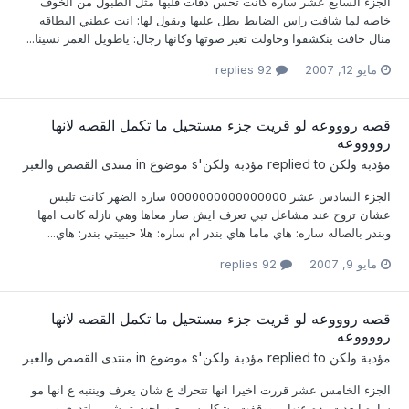
الجزء السابع عشر ساره كانت تحس دقات قلبها مثل الطبول من الخوف
خاصه لما شافت راس الضابط يطل عليها ويقول لها: انت عطني البطاقه
منال خافت ينكشفوا وحاولت تغير صوتها وكانها رجال: ياطويل العمر نسينا...
مايو 12, 2007
92 replies
قصه روووعه لو قريت جزء مستحيل ما تكمل القصه لانها
رووووعه
مؤدبة ولكن
replied to
مؤدبة ولكن
's موضوع in
منتدى القصص والعبر
الجزء السادس عشر 0000000000000000 ساره الضهر كانت تلبس
عشان تروح عند مشاعل تبي تعرف ايش صار معاها وهي نازله كانت امها
وبندر بالصاله ساره: هاي ماما هاي بندر ام ساره: هلا حبيبتي بندر: هاي...
مايو 9, 2007
92 replies
قصه روووعه لو قريت جزء مستحيل ما تكمل القصه لانها
رووووعه
مؤدبة ولكن
replied to
مؤدبة ولكن
's موضوع in
منتدى القصص والعبر
الجزء الخامس عشر قررت اخيرا انها تتحرك ع شان يعرف وينتبه ع انها مو
ساره ابعدت يده عنها ,, ووقفت بشكل سريع وراحت تمشي ماتدري وين