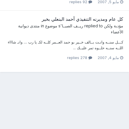
مايو 5, 2007
92 replies
كل عام ومديرنه التنفيذي أحمد البنعلي بخير
مؤدبة ولكن
replied to
ريــف الصبــا
's موضوع in
منتدى ديوانية
الأعضاء
كـــل سنــه وانـت بــالف خــير بو حمد العــمر كلــه لكـ يا رب .... وانـ شاااء
اللــه سنــه حلــوه تمر عليــك ...
مايو 4, 2007
278 replies