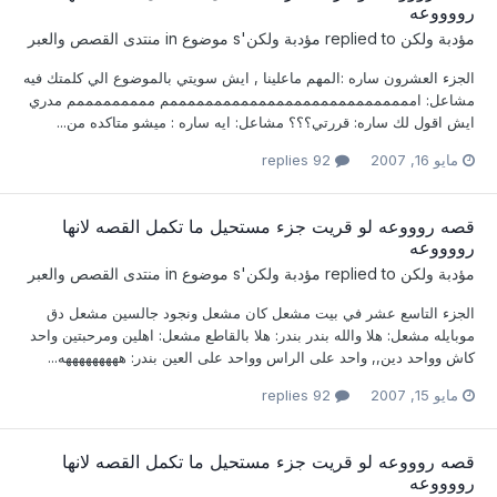
رووووعه
مؤدبة ولكن
replied to
مؤدبة ولكن
's موضوع in
منتدى القصص والعبر
الجزء العشرون ساره :المهم ماعلينا , ايش سويتي بالموضوع الي كلمتك فيه
مشاعل: اممممممممممممممممممممممممممممم مممممممممم مدري
ايش اقول لك ساره: قررتي؟؟؟ مشاعل: ايه ساره : ميشو متاكده من...
مايو 16, 2007
92 replies
قصه روووعه لو قريت جزء مستحيل ما تكمل القصه لانها
رووووعه
مؤدبة ولكن
replied to
مؤدبة ولكن
's موضوع in
منتدى القصص والعبر
الجزء التاسع عشر في بيت مشعل كان مشعل ونجود جالسين مشعل دق
موبايله مشعل: هلا والله بندر بندر: هلا بالقاطع مشعل: اهلين ومرحبتين واحد
كاش وواحد دين,, واحد على الراس وواحد على العين بندر: هههههههههه...
مايو 15, 2007
92 replies
قصه روووعه لو قريت جزء مستحيل ما تكمل القصه لانها
رووووعه