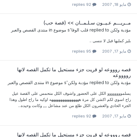
مايو 18, 2007
92 replies
مــريـــم عـيــون سـلـمــان >> (قصة حب)
مؤدبة ولكن
replied to
قلب الوفا
's موضوع in
منتدى القصص والعبر
بليز كمليها قبل لا ننسى ..
مايو 17, 2007
95 replies
قصه روووعه لو قريت جزء مستحيل ما تكمل القصه لانها
رووووعه
مؤدبة ولكن
replied to
مؤدبة ولكن
's موضوع in
منتدى القصص والعبر
يسلموووووووو الكل على الحضور واشوف الكل متحمس على القصة عيل
راح اسوي لكم اكشن كل مرة ههههههههههههههههه اوكيه ما راح اطول وهذا
الجزء الحادي والعشرون الكل طلع من عند مشاعل ,,, وكانت وحيده...
مايو 17, 2007
92 replies
قصه روووعه لو قريت جزء مستحيل ما تكمل القصه لانها