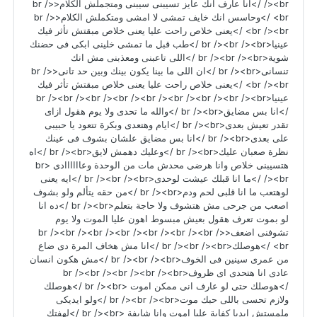
/><br />انا عارف انك عايز تسيبنى سيبنى ومتجملش الكلام<br />
<br />وحاسس انك خايف تمشى لا امشى ومتكملش الكلام<br />
<br /><br />يعنى خلاص راحت عليا يعنى خلاص مبقتش تأثر فيك
عينيا<br /><br /><br />طب قبل ما تمشى خلينى ابكى فى حضنك
شوية<br /><br /><br />اللى تاعبنى ومعذبنى مش انك
تنسانى<br /><br />ان اللى ما بينا يكون بينك وبين حد تانى<br />
<br /><br />يعنى خلاص راحت عليا يعنى خلاص مبقتش تأثر فيك
عينيا<br /><br /><br /><br /><br /><br /><br /><br /><br
/>انا بس مضايق<br /><br />والله ما تحدى ولا يوم هقول ازاى
تقدر تعيش بعدى<br /><br />ايام وهتعدى وبكرة تتعود يا حبيبى
على بعدى<br /><br />انا بس مضايق علشان بشوف فى عينك
نظرة صعبان عليك<br /><br />وعليك دهمش لايق<br /><br />اه
هتسيبنى خلاص وانا هرضى محدش مات من الوحدة وعاااااادى <br
/><br />ما انا قبلك عيشت لوحدى<br /><br /><br />ايه يعنى
لوهتعب ما انا قلبى لحم ودم<br /><br />من حقه يتألم ولو بشوف
اصعب من جرحى مش هتشوف ولا حاجة بتعلم<br /><br />ده انا
لو بموت تعرف هقول بعيش مبسوط اهون عليا الموت ولا يوم
تشوفنى اضعف<br /><br /><br /><br /><br /><br /><br />
<br />هوصلك<br /><br /><br />انا مش هخاف المرة دى ضاع
من عمرى سينين فى الخوف<br /><br /><br />مش هكون انسان
عادى انا هتحدى اى ظروف<br /><br /><br /><br /><br
/>هوصلك حتى لو عارف انى ممكن اموت <br /><br />هوصلك
ولازم تحسى باللى حبك موت<br /><br /><br />ولو ايديكى
ملمستش ايديا كفاية عليا اموت وانا شايفة <br /><br />لهفتك