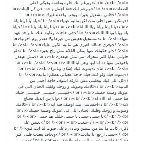
<br /><br /><br />وبرغم انك حلوة وطعمة وفيكى احلى
الصفات<br /><br />وبرغم انك فعلا اجمل واحدة فى كل البنات<br
/><br />قلبى مشغول بغيرك وبحب واحدة غيرك <br /><br
/>يمكن مش احلى منك لكن مالية عينيا<br /><br />يانا يانا يانا يانا
<br />يانا يانا ويانا وياااااااانا<br /><br />يانا يانا يانا يانا <br />يانا
يانا ويانا وياااااااانا<br /><br />فى حاجات وغايبة عنك انا واخد عهد
منها<br /><br />مستحيل هعيش من غيرها ولا هقدر يوم اخونها<br
/><br />وفرى جمالك لغيرى هى مالية الكون عليا<br /><br /><br
/><br />لو حكيتلك عنها يمكن الكلام مش راح يعبر<br /><br />لو
حاولتى معايا اكتر سحرك انتى مش هيقدر<br /><br />مش هيقدر
ياخودنى منها ده انا ليها وهى ليااااااااا<br /><br /><br /><br />
<br /><br /><br />بموت فيك (شذى وتامر)<br /><br /><br
/>بموت فيك ولو قلت فيك حاجة عجبانى هظلم التانية<br /><br
/>كل اللى فيك بيخلينى مش عارفة اشوف حاجة اجمل من
التانية<br /><br />كلامك وصوتك و روحك وقلبك الحنان اللى فى
عيونك وضمة حضنك<br /><br />حبيبـــى حبيبـــى حبيبــــى خليك
هنا جمبى اه ااااه اه<br /><br /><br />وانا بين ايديك هحتاج
لايه<br /><br />احساسى بيك اوصف فيه ايه<br /><br />كلامك
وصوتك و روحك وقلبك الحنان اللى فى عيونك وضمة حضنك<br />
<br /><br />يا حبيبى حبيبى يا حبيبى خليك هنا جمبى <br /><br
/><br /><br /><br />بتغيب<br /><br /><br />بعيش على
ذكرى كانت ما بينا من سينين وبنادى باعلى صوت ليا انت فين<br />
<br />حبيبى ارجع انا بناديك<br /><br />وبخاف يتعذب قلبى اكتر
من كدة واعيش عمرى اللى جاى بالشكل ده<br /><br />حبيبى