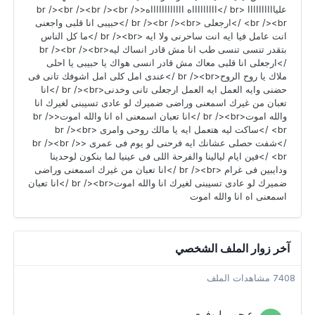
علياااااااااا <br />اااااااااه ااااااااااااه<br /><br /><br /><br />
<br /><br />ارجعلى <br /><br /><br />حبيبى انا قلبى واجعنى
انت عامل فيا ايه انت ساحرنى ولا ايه <br /><br />ما كل الناس
بتقدر تنسى تنسى طب انا مش قادر انساك ليه<br /><br /><br
/>ارجعلى انا قلبى معاك مش قادر انسى هواك يا حبيبى يا احلى
ملاك يا روح الروح<br /><br />عندى امل كلى امل اشوفك تانى فى
حضنى وايه العمل ايه العمل ارجعلى تانى وخدنى<br /><br />انا
تعبان من غيرك اسمعنى وراضى ضميرك لو عادى تسيبنى لغيرك انا
والله اموت<br /><br />انا تعبان اسمعنى اه انا والله اموت<br />
<br />ساكت ليه هتعمل ايه يا مالك روحى وامرى <br /><br
/>شفت حصلى عشانك ايه فرحنى لو يوم فى عمرى <br /><br />
<br />فين ايام ليالينا والفرحة اللى فى عينيا لما بنكون لوحدينا
ودايبين فى غرام <br /><br />انا تعبان من غيرك اسمعنى وراضى
ضميرك لو عادى تسيبنى لغيرك انا والله اموت<br /><br />انا تعبان
اسمعنى اه انا والله اموت
آخر زوار الملف الشخصي
7408 مشاهدات الملف
عـجمي لـوفري