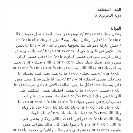
البلد - المنطقة
دولة البحرينo_0
الهواية
زعلان مينك<br /><br />ايوة زعلان مينك ايوة لا تنزل دموعك لااا
<br /><br />ايوة زعلان مينك ايوة لا تنزل دموعك لااا<br /><br
/>مش عارفة دموعك لما بشوفها بحس بـ ايه <br /><br />بحس
بنار بتكوى فى قلبى بتبكى ليه<br /><br /><br />سيبك منى مش
زعلان قربنى منى فى حضنى كمان<br /><br />فى حضنى كمان
مش زعلان بحبك بحبك بحبك <br /><br />اااااه بحبك <br />بحبك
بحبك بحبك<br />اااااااااه بحبك<br /><br /><br /><br /><br />
<br /><br />لسه بحبك<br /><br />لسه بحبك لسه بحسك انا
محتاجلك نفسى اضمك<br /><br />بس انا قلبى شايل مينك مش
قادر يسمحك<br />كل ما اجى اصالحك الاقى قصادى جرحك<br />
<br />حبيبــى<br /><br />نفسى احكيلك نفسى اشكيلك على
اللى تاعبنى منك ليك<br /><br />قلت انا هبعد مش قادر ابعد
نفسى ارتاح فى حضن عينيك<br /><br /><br /><br /><br />
<br />يانا يانا<br /><br />يانا يانا يانا يانا <br />يانا يانا ويانا
وياااااااانا<br /><br />يانا يانا يانا يانا <br />يانا يانا ويانا
وياااااااانا<br /><br />واخيرا اخدت باااالى ولاكان يخطر على
بااااالى<br /><br />وانا برضوا بقول كان مالك نظراتك مش
طبيعية <br /><br />تشوفينى يتغير حالك واتاريكى معجبة بيا<br />