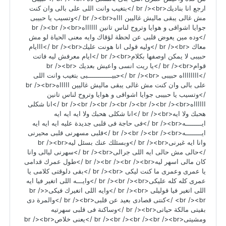
ارجع انا بناديك<br /><br />بتغيب وانت اللى على بالى وان كنت
مش غالى يبقى ماليش غاليين اااه<br /><br />وتسيب يا حبيبى
جوايا اشواقى و هوايا وتروح لناس تانين ااااااه<br /><br /><br
/>وده مين يعوض قلبى عن لحظة لؤقاك وايه معنى الحياة لو مش
معاك <br /><br />وليه قولى انا هونت عليك<br /><br />ااايام
حبيبى لا يمكن اوصفها بكلام<br /><br />ايام معرفش ليه فاتت
قوام<br /><br />يا ريت انسى واعيش بعديك <br /><br
/>ااااااااه حبيبى <br /><br />حبيــــــــــــبى بتغيب وانت اللى
على بالى وان كنت مش غالى يبقى ماليش غاليين اااااه<br /><br
/>وتسيب يا حبيبى جوايا اشواقى و هوايا وتروح لناس تانين
ااااااه<br /><br /><br /><br /><br /><br /><br />انا شكلى
هحبك ولا ايه<br /><br />انا شكلى هحبك ولا ايه ايه ايه
ايــــــــه<br /><br />فى حاجة فى قلبى جديدة عليه ايه ايه ايه
ايــــــــه<br /><br /><br /><br />قلبى مسهرنى قلبى محيرنى
وانا ايه غيرنى<br /><br />وبسئلك عنك بسئل ليه<br /><br
/>حالى مش حالى ايه اللى جرالى<br /><br />سهرنى ليالى وانا
كان مالى اسهر ليه<br /><br /><br /><br />طول عمرك قدامى
يا عمرى وعمرى ما كنت ليكى <br /><br />بقى دلوقتى كلامى يا
عمرى كله كله عليكى<br /><br /><br />وايـــه اللى اتغير فيا ايه
اللى اتغير فيا قوليلى <br /><br />وايه اللى اتغيرك فيكى<br />
<br /><br />كنتى قصادى بعيد عن قلبى<br /><br />والمرة دى
بقيتى مالكة حياتى<br /><br />وساكنة فى قلبى سهرتيه
ومشيتى<br /><br /><br /><br /><br />يعنى خلاص<br /><br