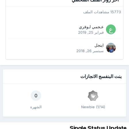
15773 مشاهدات الملف
عـجمي لـوفري
فبراير 25, 2019
اينجل
سبتمبر 26, 2018
بنت البنفسج الانجازات
0
Newbie (1/14)
الشهرة
Single Status Update