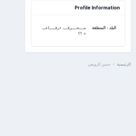
Profile Information
البلد - المنطقة
مــــحــــرقــــ +رفـــــاعـــ
= ؟؟
الرئيسية
حسن الرويعي