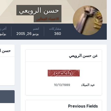
حسن الرويعي
الاعضاء الفعالين
مشاركات
انضم
آخر ز
360
يونيو 26, 2005
يوليو 24, 10
حسن ال
عن حسن الرويعي
عيد الميلاد
10/13/1989
Previous Fields