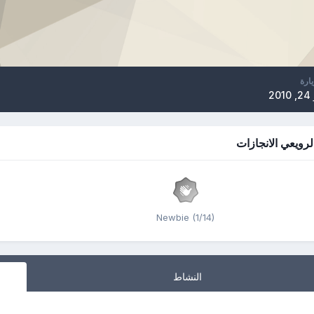
يارة
20
رويعي الانجازات
Newbie (1/14)
النشاط