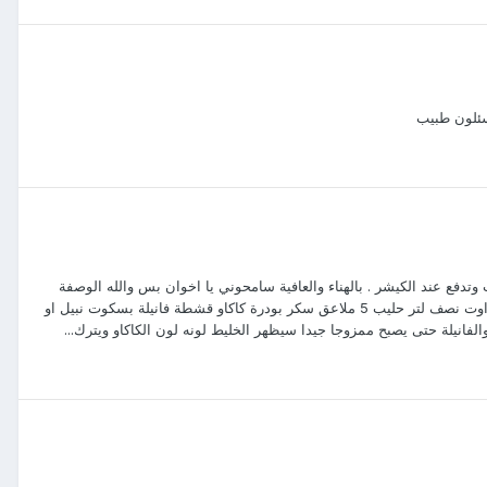
سئلون طبيب
م أوت وتدفع عند الكيشر . بالهناء والعافية سامحوني يا اخوان بس والله الوصفة
تكلف اكثر من سعره الحقيقي واذا تبون الوصفة الصجية : المكونات:10 قطع تايم اوت نصف لتر حليب 5 ملاعق سكر بودرة كاكاو قشطة فانيلة بسكوت نبيل او
فانيلة حتى يصبح ممزوجا جيدا سيظهر الخليط لونه لون الكاكاو ويترك...