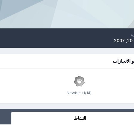
رة
2
و الانجازات
Newbie (1/14)
النشاط