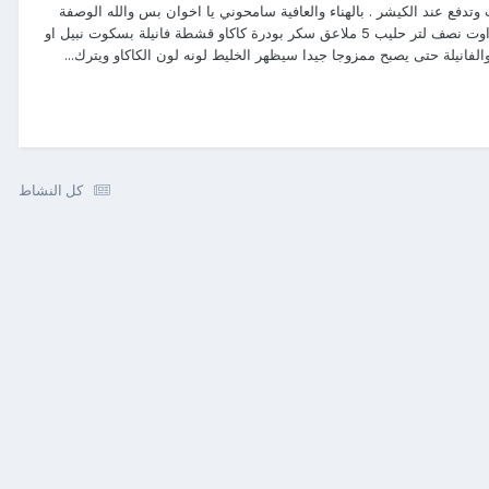
م أوت وتدفع عند الكيشر . بالهناء والعافية سامحوني يا اخوان بس والله الوصفة
تكلف اكثر من سعره الحقيقي واذا تبون الوصفة الصجية : المكونات:10 قطع تايم اوت نصف لتر حليب 5 ملاعق سكر بودرة كاكاو قشطة فانيلة بسكوت نبيل او
فانيلة حتى يصبح ممزوجا جيدا سيظهر الخليط لونه لون الكاكاو ويترك...
كل النشاط