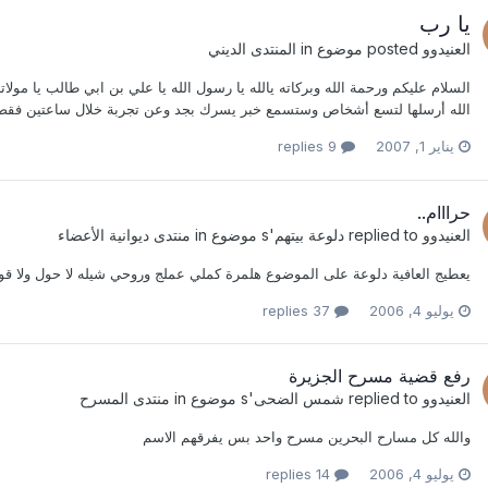
يا رب
العنيدوو
posted موضوع in
المنتدى الديني
السلام عليكم ورحمة الله وبركاته يالله يا رسول الله يا علي بن ابي طالب يا مولا
الله أرسلها لتسع أشخاص وستسمع خبر يسرك بجد وعن تجربة خلال ساعتين فق
يناير 1, 2007
9 replies
حرااام..
العنيدوو
replied to
دلوعة بيتهم
's موضوع in
منتدى ديوانية الأعضاء
يعطيج العافية دلوعة على الموضوع هلمرة كملي عملج وروحي شيله لا حول ولا قوة ا
يوليو 4, 2006
37 replies
رفع قضية مسرح الجزيرة
العنيدوو
replied to
شمس الضحى
's موضوع in
منتدى المسرح
والله كل مسارح البحرين مسرح واحد بس يفرقهم الاسم
يوليو 4, 2006
14 replies