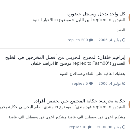
كل واحد يدخل ويسجل حضوره
العنيدوو
replied to
أنين الليل
's موضوع in
الاخبار الفنية
العنيد
يوليو 4, 2006
200 replies
إبراهيم خلفان‮: ‬المخرج البحريني‮ ‬من أفضل المخرجين في‮ ‬الخليج
العنيدوو
replied to
's موضوع in
Faam00
ابراهيم خلفان
يعطيك العافية على اللقاء وعساك ع القوة
يوليو 4, 2006
5 replies
حكاية بحرينية‮: ‬حكاية المجتمع حين‮ ‬يحتضن أفراده‮ ‬
العنيدوو
replied to
فهد مندي
's موضوع in
منتدى الفلم البحريني حكاية بحرين
مشكور اخوي فهد ويعطيك الف عافية مشكور اخوي فهد ويعطيك الف عافية
يونيو 18, 2006
18 replies