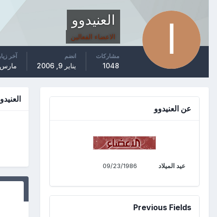
العنيدوو
الاعضاء الفعالين
مشاركات
انضم
آخر زيا
1048
يناير 9, 2006
مارس 20, 007
العنيدو
عن العنيدوو
عيد الميلاد
09/23/1986
Previous Fields