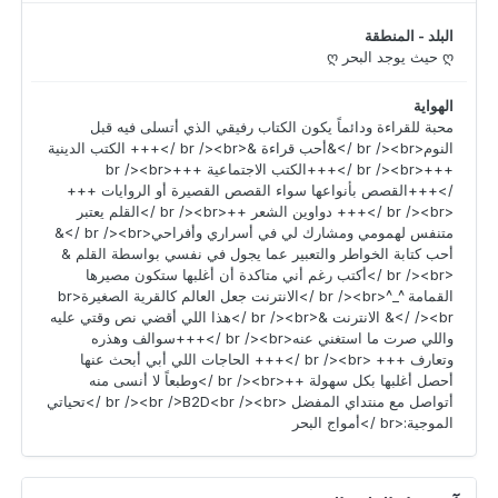
البلد - المنطقة
ღ حيث يوجد البحر ღ
الهواية
محبة للقراءة ودائماً يكون الكتاب رفيقي الذي أتسلى فيه قبل
النوم<br /><br />&أحب قراءة &<br /><br />+++ الكتب الدينية
+++<br /><br />+++الكتب الاجتماعية +++<br /><br
/>+++القصص بأنواعها سواء القصص القصيرة أو الروايات +++
<br /><br />+++ دواوين الشعر ++<br /><br />القلم يعتبر
متنفس لهمومي ومشارك لي في أسراري وأفراحي<br /><br />&
أحب كتابة الخواطر والتعبير عما يجول في نفسي بواسطة القلم &
<br /><br />أكتب رغم أني متاكدة أن أغلبها ستكون مصيرها
القمامة ^_^<br /><br />الانترنت جعل العالم كالقرية الصغيرة<br
/><br />& الانترنت &<br /><br />هذا اللي أقضي نص وقتي عليه
واللي صرت ما استغني عنه<br /><br />+++سوالف وهذره
وتعارف +++ <br /><br />+++ الحاجات اللي أبي أبحث عنها
أحصل أغلبها بكل سهولة ++<br /><br />وطبعاً لا أنسى منه
أتواصل مع منتداي المفضل <br /><br />B2D<br /><br />تحياتي
الموجية:<br />أمواج البحر