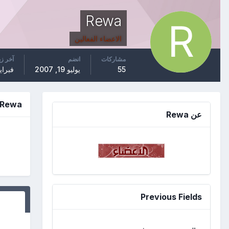
Rewa
الاعضاء الفعالين
مشاركات
انضم
آخر زي
55
يوليو 19, 2007
فبراير 16, 
Rewa الانجازات
عن Rewa
Previous Fields