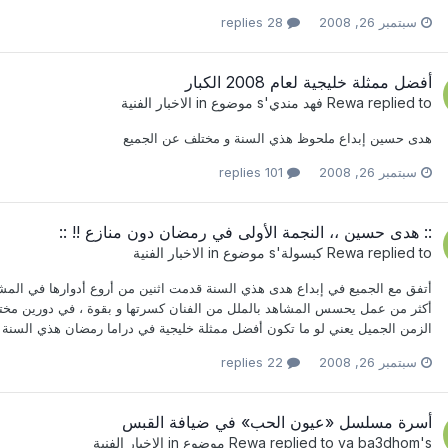
سبتمبر 26, 2008
28 replies
أفضل ممثلة خليجية لعام 2008 الكبار
replied to
Rewa
فهد مندي
's موضوع in
الاخبار الفنية
هدى حسين إبداع ملحوظ هذي السنة و مختلف عن الجميع
سبتمبر 26, 2008
101 replies
:: هدى حسين ،، النجمة الأولى في رمضان دون منازع !! ::
replied to
Rewa
كبسولة
's موضوع in
الاخبار الفنية
أتفق مع الجميع في إبداع هدى هذي السنة قدمت اثنين من أروع أدوارها في المش
أكثر من عمل يحسس المشاهد بالملل من الفنان كسرتها و بقوة ، في دورين مختلفين 
الزمن الجميل يعني لو ما تكون أفضل ممثلة خليجية في دراما رمضان هذي السنة ، ف
سبتمبر 26, 2008
22 replies
أسرة مسلسل «عيون الحب» في ضيافة القبس
's موضوع in
ya ba3dhom
replied to
Rewa
الاخبار الفنية