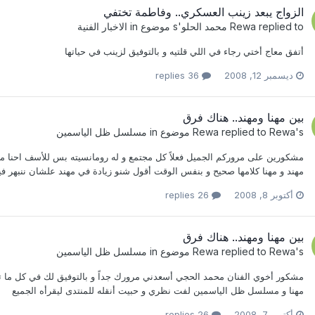
الزواج يبعد زينب العسكري.. وفاطمة تختفي
replied to
Rewa
محمد الحلو
's موضوع in
الاخبار الفنية
أتفق معاج أختي رجاء في اللي قلتيه و بالتوفيق لزينب في حياتها
ديسمبر 12, 2008
36 replies
بين مهنا ومهند.. هناك فرق
's موضوع in
Rewa
replied to
Rewa
مسلسل ظل الياسمين
مشكورين على مروركم الجميل فعلاً كل مجتمع و له رومانسيته بس للأسف احنا ما ن
مهند و مهنا كلامها صحيح و بنفس الوقت أقول شنو زيادة في مهند علشان ننبهر فيه 
أكتوبر 8, 2008
26 replies
بين مهنا ومهند.. هناك فرق
's موضوع in
Rewa
replied to
Rewa
مسلسل ظل الياسمين
مشكور أخوي الفنان محمد الحجي أسعدني مرورك جداً و بالتوفيق لك في كل ما تق
مهنا و مسلسل ظل الياسمين لفت نظري و حبيت أنقله للمنتدى ليقرأه الجميع
أكتوبر 7, 2008
26 replies