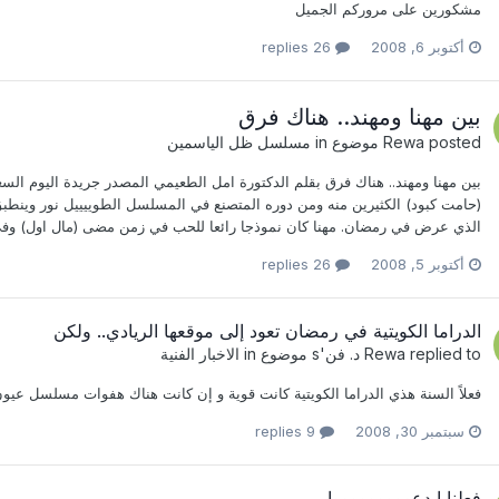
مشكورين على مروركم الجميل
أكتوبر 6, 2008
26 replies
بين مهنا ومهند.. هناك فرق
posted موضوع in
Rewa
مسلسل ظل الياسمين
بين مهنا ومهند.. هناك فرق بقلم الدكتورة امل الطعيمي المصدر جريدة اليوم الس
(حامت كبود) الكثيرين منه ومن دوره المتصنع في المسلسل الطوييييل نور وينطب
الذي عرض في رمضان. مهنا كان نموذجا رائعا للحب في زمن مضى (مال اول) وفي
أكتوبر 5, 2008
26 replies
الدراما الكويتية في رمضان تعود إلى موقعها الريادي.. ولكن
replied to
Rewa
د. فن
's موضوع in
الاخبار الفنية
فعلاً السنة هذي الدراما الكويتية كانت قوية و إن كانت هناك هفوات مسلسل عي
سبتمبر 30, 2008
9 replies
فعلنا ابدعوووووووووا