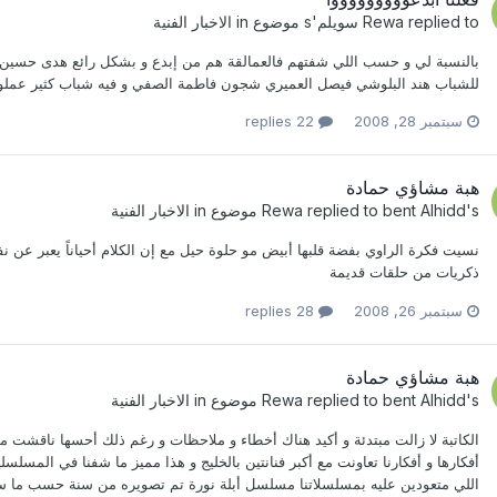
replied to
Rewa
سويلم
's موضوع in
الاخبار الفنية
بالنسبة لي و حسب اللي شفتهم فالعمالقة هم من إبدع و بشكل رائع هدى حسين سعا
للشباب هند البلوشي فيصل العميري شجون فاطمة الصفي و فيه شباب كثير عملوا 
سبتمبر 28, 2008
22 replies
هبة مشاؤي حمادة
's موضوع in
bent Alhidd
replied to
Rewa
الاخبار الفنية
نسيت فكرة الراوي بفضة قلبها أبيض مو حلوة حيل مع إن الكلام أحياناً يعبر عن نف
ذكريات من حلقات قديمة
سبتمبر 26, 2008
28 replies
هبة مشاؤي حمادة
's موضوع in
bent Alhidd
replied to
Rewa
الاخبار الفنية
الكاتبة لا زالت مبتدئة و أكيد هناك أخطاء و ملاحظات و رغم ذلك أحسها ناقشت م
أفكارها و أفكارنا تعاونت مع أكبر فنانتين بالخليج و هذا مميز ما شفنا في المس
اللي متعودين عليه بمسلسلاتنا مسلسل أبلة نورة تم تصويره من سنة حسب ما 