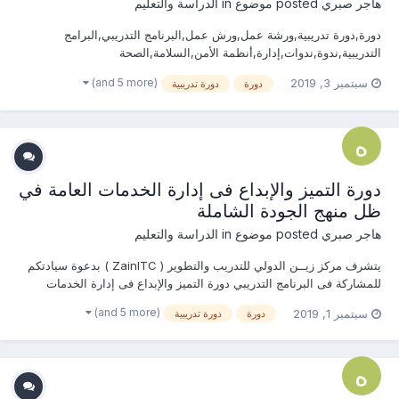
هاجر صبري
posted موضوع in
الدراسة والتعليم
دورة,دورة تدريبية,ورشة عمل,ورش عمل,البرنامج التدريبي,البرامج
التدريبية,ندوة,ندوات,إدارة,أنظمة الأمن,السلامة,الصحة
المهنية,الأمن,مسؤلي الأمن,الأمن الصناعي,OSHA , إدارة السلامة,الصحة
(and 5 more)
سبتمبر 3, 2019
دورة
دورة تدريبية
المهنية,المواد الكيميائية,إجراءات السلامة,تعبئة الوقود,هندسة
السلامة,الحماية من المخاطر,المواصفات الدولية,إدارة البيئة,...
دورة التميز والإبداع فى إدارة الخدمات العامة في
ظل منهج الجودة الشاملة
هاجر صبري
posted موضوع in
الدراسة والتعليم
يتشرف مركز زيــن الدولي للتدريب والتطوير ( ZainITC ) بدعوة سيادتكم
للمشاركة فى البرنامج التدريبي دورة التميز والإبداع فى إدارة الخدمات
العامة في ظل منهج الجودة الشاملة يمكنكم هنا التسجيل بالدورة أو من
(and 5 more)
سبتمبر 1, 2019
دورة
دورة تدريبية
خلال التواصل معنا ... منسقة التدريب : هاجــــر...