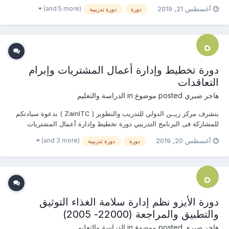
المالية,إدارة فرق التحصيل , التحاليل المالية , النقد الأجنبي, المشتقات
(and 5 more)
أغسطس 21, 2019
دورة
دورة تدريبية
المالية,تحليل التدفق النقدي,إدارة الإستثمار,دراسات الجدوى,البنوك
الإلكترونية,CFM , المدير المالي ال...
دورة تخطيط وإدارة أعمال المشتريات وإبرام
التعاقدات
هاجر صبري
posted موضوع in
الدراسة والتعليم
يتشرف مركز زيــن الدولي للتدريب والتطوير ( ZainITC ) بدعوة سيادتكم
للمشاركة فى البرنامج التدريبي دورة تخطيط وإدارة أعمال المشتريات
وإبرام التعاقدات يمكنكم هنا التسجيل بالدورة أو من خلال التواصل معنا ...
(and 3 more)
أغسطس 20, 2019
دورة
دورة تدريبية
منسقة التدريب : هاجــــر صبـــري جوال / وا...
دورة الأيزو نظم إدارة سلامة الغذاء التوثيق
والتطبيق والمراجعة (22000- 2005)
هاجر صبري
posted موضوع in
الدراسة والتعليم