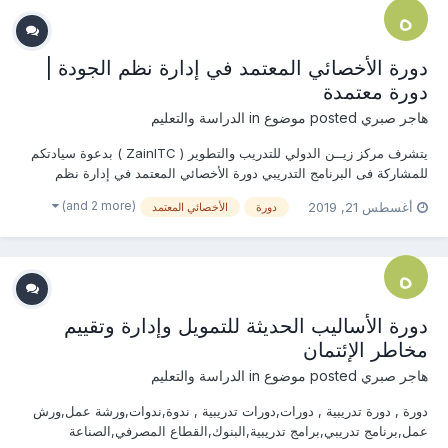
دورة الأخصائي المعتمد في إدارة نظم الجودة |
دورة معتمدة
هاجر صبري
posted موضوع in
الدراسة والتعليم
يتشرف مركز زيــن الدولي للتدريب والتطوير ( ZainITC ) بدعوة سيادتكم
للمشاركة فى البرنامج التدريبي دورة الأخصائي المعتمد في إدارة نظم
الجودة يمكنكم هنا التسجيل بالدورة أو من خلال التواصل معنا ... منسقة
(and 2 more)
أغسطس 21, 2019
دورة
الأخصائي المعتمد
التدريب : هاجــــر صبـــري جوال / واتساب / ڨا...
دورة الأساليب الحديثة للتمويل وإدارة وتقييم
مخاطر الإئتمان
هاجر صبري
posted موضوع in
الدراسة والتعليم
دورة , دورة تدريبية , دورات,دورات تدريبية , ندوة,ندوات,ورشة عمل,ورش
عمل,برنامج تدريبي,برامج تدريبية,البنوك,القطاع المصرفي,الصناعة