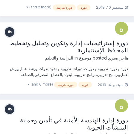
يمكنكم هنا التسجيل بالدورة أو من خلال التواصل معنا ... منسقة التدريب :
(and 2 more)
سبتمبر 10, 2019
دورة
دورة تدريبية
هاجــــر صبـــري جوال / واتساب / ڨايبر...
دورة إستراتيجيات إدارة وتكوين وتحليل وتخطيط
المحافظ الإستثمارية
هاجر صبري
posted موضوع in
الدراسة والتعليم
دورة , دورة تدريبية , دورات,دورات تدريبية , ندوة,ندوات,ورشة عمل,ورش
عمل,برنامج تدريبي,برامج تدريبية,البنوك,القطاع المصرفي,الصناعة
المالية,إدارة فرق التحصيل , التحاليل المالية , النقد الأجنبي, المشتقات
(and 6 more)
سبتمبر 4, 2019
دورة
دورة تدريبية
المالية,تحليل التدفق النقدي,إدارة الإستثمار,دراسات الجدوى,البنوك
الإلكترونية,CFM , المدير المالي ال...
دورة إدارة الهندسة الأمنية في تأمين وحماية
المنشآت الحيوية