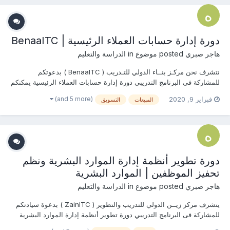
دورة إدارة حسابات العملاء الرئيسية | BenaaITC
هاجر صبري
posted موضوع in
الدراسة والتعليم
نتشرف نحن مركـز بنــاء الدولي للتـدريب ( BenaaITC ) بدعوتكم
للمشاركة فى البرنامج التدريبي دورة إدارة حسابات العملاء الرئيسية يمكنكم
من خلال هذا الرابط التسجيل وحجز مقعدكم وبناءاً عليه سيتم التواصل معكم
(and 5 more)
فبراير 9, 2020
المبيعات
التسويق
وإرسال العرض المالي والفني الخاص بالبرنامج التدريبي المطلوب...
دورة تطوير أنظمة إدارة الموارد البشرية ونظم
تحفيز الموظفين | الموارد البشرية
هاجر صبري
posted موضوع in
الدراسة والتعليم
يتشرف مركز زيــن الدولي للتدريب والتطوير ( ZainITC ) بدعوة سيادتكم
للمشاركة فى البرنامج التدريبي دورة تطوير أنظمة إدارة الموارد البشرية
ونظم تحفيز الموظفين يمكنكم هنا التسجيل بالدورة أو من خلال التواصل