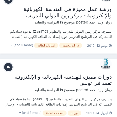
ورشة عمل مميزة في الهندسة الكهربائية
والإلكترونية - مركز زين الدولي للتدريب
روان وليد احمد
posted موضوع in
الدراسة والتعليم
يتشرف مركز زيــن الدولي للتدريب والتطوير (ZainITC) بدعوة سيادتكم
للمشاركة فى البرنامج التدريبي دورة إمدادات الطاقة الكهربائية (الصيانة -
الإختبار - التفتيش - تقييم المخاطر) يمكنكم هنا التسجيل بالدورة أو من
(and 3 more)
يونيو 12, 2019
دورات معتمدة
إمدادات الطاقة
خلال التواصل معنا ... منسقة التدريب : روان وليد جوال / واتساب / ڨايب...
دورات مميزة للهندسة الكهربائية و الإلكترونية
تعقد في تونس
روان وليد احمد
posted موضوع in
الدراسة والتعليم
يتشرف مركز زيــن الدولي للتدريب والتطوير (ZainITC) بدعوة سيادتكم
للمشاركة فى البرنامج التدريبي إمدادات الطاقة الكهربائية (الصيانة - الإختبار
- التفتيش - تقييم المخاطر) يمكنكم هنا التسجيل بالدورة أو من خلال
(and 3 more)
ابريل 14, 2019
دورات
إمدادات الطاقة
التواصل معنا ... منسقة التدريب : روان وليد جوال / واتساب / ڨاي...