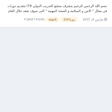
بسم الله الرحمن الرحيم يتشرف منتجع التدريب الدولي ITR بتقديم دورات
فى مجال " الامن و السلامة و الصحة المهنية " التى سوف تعقد خلال العام
2017 &2018 يحصل المتدرب على شهادة معتمدة من منتجع التدريب الدولي
(and 1 more)
مارس 4, 2017
دورة2017
الاطفاء
+ شهادة جامعة كامبردج البريطانية تفاصيل دورة هندسة الإطفاء والسلامة
والوقاية من الحريق...