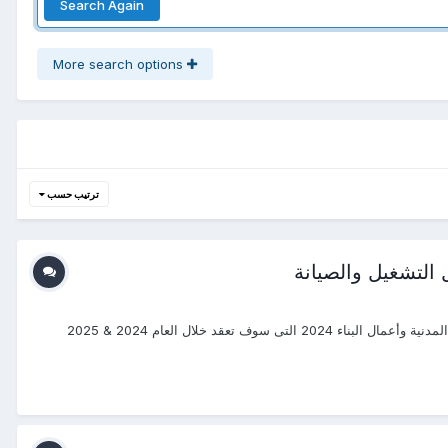
Search Again
More search options
ترتيب حسب
 التشغيل والصيانة
#دورات_2024_2025 #منتجع_التدريب_الدولى #ITR_Center بسم الله الرحمن الرحيم يتشرف منتجع التدريب الدولي ITR بتقديم دورات فى الهندسة المدنية وأعمال البناء 2024 التى سوف تعقد خلال العام 2024 & 2025