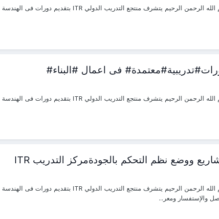
ورات#تدريبية#معتمدة# فى اعمال #البناء#
ريع ووضع نظم التحكم بالجودةمركز التدريب ITR
تواصل والإستفسار ومعر...