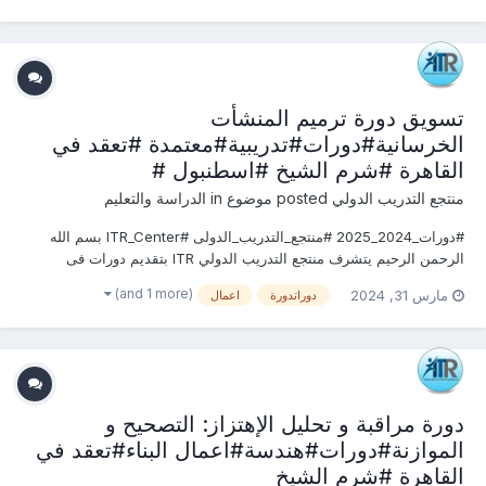
تسويق دورة ترميم المنشأت
الخرسانية#دورات#تدريبية#معتمدة #تعقد في
القاهرة #شرم الشيخ #اسطنبول #
منتجع التدريب الدولي
posted موضوع in
الدراسة والتعليم
#دورات_2024_2025 #منتجع_التدريب_الدولى #ITR_Center بسم الله
الرحمن الرحيم يتشرف منتجع التدريب الدولي ITR بتقديم دورات فى
الهندسة المدنية وأعمال البناء 2024 التى سوف تعقد خلال العام 2024 &
(and 1 more)
مارس 31, 2024
دوراتدورة
اعمال
2025 يمكنكم التسجيل او الاستفسارعلى الدورة الان ............................
دورة مراقبة و تحليل الإهتزاز: التصحيح و
الموازنة#دورات#هندسة#اعمال البناء#تعقد في
القاهرة #شرم الشيخ