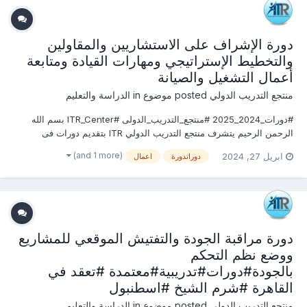
دورة الإشراف على الاستشاريين والمقاولين
والتخطيط الإستراتيجي ومهارات القيادة ومتابعة
أعمال التشغيل والصيانة
منتجع التدريب الدولي
posted موضوع in
الدراسة والتعليم
#دورات_2024_2025 #منتجع_التدريب_الدولى #ITR_Center بسم الله
الرحمن الرحيم يتشرف منتجع التدريب الدولي ITR بتقديم دورات فى
الهندسة المدنية وأعمال البناء 2024 التى سوف تعقد خلال العام 2024 &
(and 1 more)
ابريل 27, 2024
دوراتدورة
اعمال
2025 يمكنكم التسجيل او الاستفسارعلى الدورة الان ............................
دورة مراقبة الجودة والتفتيش الموقعي للمشاريع
ووضع نظم التحكم
بالجودة#دورات#تدريبية#معتمدة #تعقد في
القاهرة #شرم الشيخ #اسطنبول
منتجع التدريب الدولي
posted موضوع in
الدراسة والتعليم