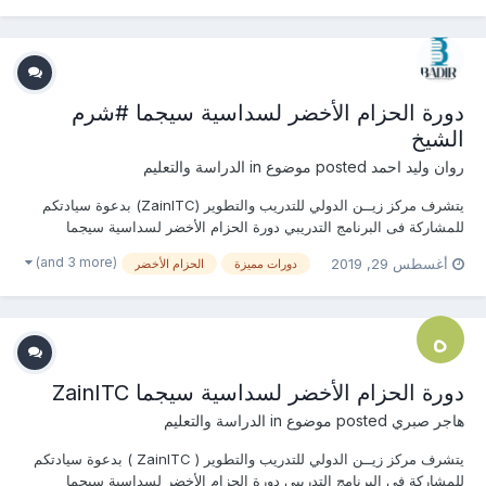
معنا مباشرة ...أ / فاطمـة...
دورة الحزام الأخضر لسداسية سيجما #شرم
الشيخ
روان وليد احمد
posted موضوع in
الدراسة والتعليم
يتشرف مركز زيــن الدولي للتدريب والتطوير (ZainITC) بدعوة سيادتكم
للمشاركة فى البرنامج التدريبي دورة الحزام الأخضر لسداسية سيجما
يمكنكم هنا التسجيل بالدورة أو من خلال التواصل معنا ... منسقة التدريب :
(and 3 more)
أغسطس 29, 2019
دورات مميزة
الحزام الأخضر
روان وليد جوال / واتساب / ڨايبر / لاين / إيمو : 00201156551496 البريد
الإ...
دورة الحزام الأخضر لسداسية سيجما ZainITC
هاجر صبري
posted موضوع in
الدراسة والتعليم
يتشرف مركز زيــن الدولي للتدريب والتطوير ( ZainITC ) بدعوة سيادتكم
للمشاركة فى البرنامج التدريبي دورة الحزام الأخضر لسداسية سيجما