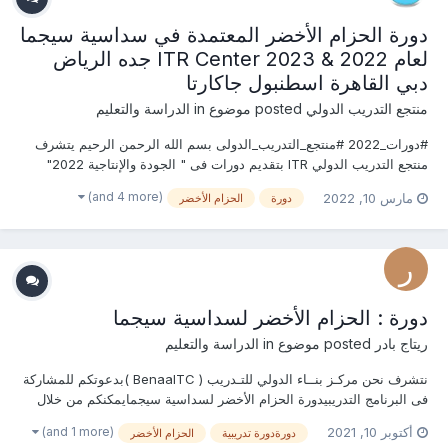
دورة الحزام الأخضر المعتمدة في سداسية سيجما
لعام 2022 & 2023 ITR Center جده الرياض
دبي القاهرة اسطنبول جاكارتا
منتجع التدريب الدولي
posted موضوع in
الدراسة والتعليم
#دورات_2022 #منتجع_التدريب_الدولى بسم الله الرحمن الرحيم يتشرف
منتجع التدريب الدولي ITR بتقديم دورات فى " الجودة والإنتاجية 2022"
التى سوف تعقد خلال العام 2022 &2023 يمكنكم التسجيل او
(and 4 more)
مارس 10, 2022
دورة
الحزام الأخضر
الاستفسارعلى الدورة الان .................. أو ( للتواصل والإستفسار ومعرف...
دورة : الحزام الأخضر لسداسية سيجما
ريتاج بادر
posted موضوع in
الدراسة والتعليم
نتشرف نحن مركـز بنــاء الدولي للتـدريب ( BenaaITC )بدعوتكم للمشاركة
فى البرنامج التدريبيدورة الحزام الأخضر لسداسية سيجمايمكنكم من خلال
هذا الرابط التسجيل وحجز مقعدكم وبناءاً عليه سيتم التواصل معكم وإرسال
(and 1 more)
أكتوبر 10, 2021
دورةدورة تدريبية
الحزام الأخضر
العرض المالي والفني الخاص بالبرنامج التدريبي المطلوبأو يمكنكم التواصل