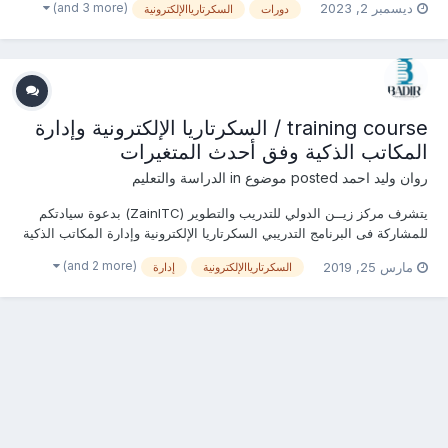
(and 3 more)
ديسمبر 2, 2023
دورات
السكرتارياالإلكترونية
يمكنكم التسجيل او الاستفسارعلى الدورة الان ............................
training course / السكرتاريا الإلكترونية وإدارة
المكاتب الذكية وفق أحدث المتغيرات
روان وليد احمد
posted موضوع in
الدراسة والتعليم
يتشرف مركز زيــن الدولي للتدريب والتطوير (ZainITC) بدعوة سيادتكم
للمشاركة فى البرنامج التدريبي السكرتاريا الإلكترونية وإدارة المكاتب الذكية
وفق أحدث المتغيرات يمكنكم هنا التسجيل بالدورة أو من خلال التواصل معنا
(and 2 more)
مارس 25, 2019
السكرتارياالإلكترونية
إدارة
... منسقة التدريب : روان وليد جوال / واتساب / ڨايبر / لاين / إيم...