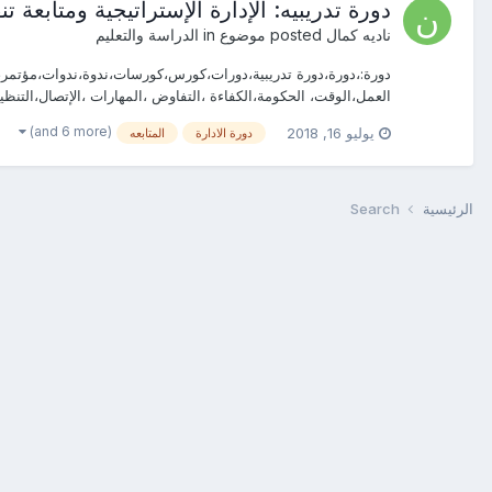
دورة تدريبيه: الإدارة الإستراتيجية ومتابعة ت
ناديه كمال
posted موضوع in
الدراسة والتعليم
دورة:،دورة،دورة تدريبية،دورات،كورس،كورسات،ندوة،ندوات،مؤتمر،مؤتم
العمل،الوقت، الحكومة،الكفاءة ،التفاوض ،المهارات ،الإتصال،التنظي
(and 6 more)
يوليو 16, 2018
دورة الادارة
المتابعه
الرئيسية
Search