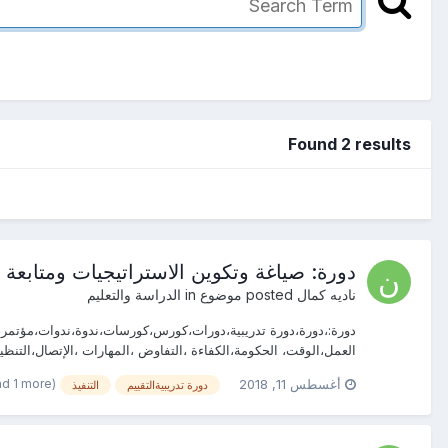
Found 2 results
دورة: صياغة وتكوين الاستراتيجيات ومتابعة تن
ناديه كمال
posted موضوع in
الدراسة والتعليم
دورة:،دورة،دورة تدريبية،دورات،كورس،كورسات،ندوة،ندوات،مؤتمر،مؤتم
العمل،الوقت، الحكومة،الكفاءة ،التفاوض ،المهارات ،الإتصال،التنظي
(and 1 more)
أغسطس 11, 2018
دورة تدريبيةالتقييم
التنفيذ