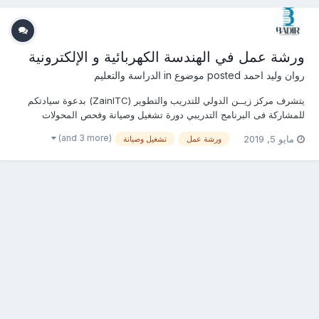
ورشة عمل في الهندسة الكهربائية و الإلكترونية
روان وليد احمد
posted موضوع in
الدراسة والتعليم
يتشرف مركز زيــن الدولي للتدريب والتطوير (ZainITC) بدعوة سيادتكم
للمشاركة فى البرنامج التدريبي دورة تشغيل وصيانة وفحص المحولات
الكهربائية يمكنكم هنا التسجيل بالدورة أو من خلال التواصل معنا ... منسقة
(and 3 more)
مايو 5, 2019
ورشة عمل
تشغيل وصيانة
التدريب : روان وليد جوال / واتساب / ڨايبر / لاين / إيمو :
00201156551496...