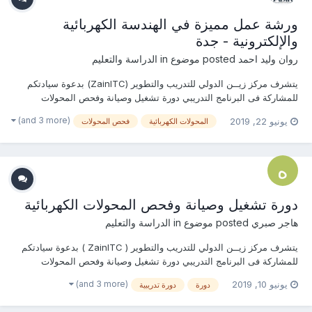
ورشة عمل مميزة في الهندسة الكهربائية
والإلكترونية - جدة
روان وليد احمد
posted موضوع in
الدراسة والتعليم
يتشرف مركز زيــن الدولي للتدريب والتطوير (ZainITC) بدعوة سيادتكم
للمشاركة فى البرنامج التدريبي دورة تشغيل وصيانة وفحص المحولات
الكهربائية يمكنكم هنا التسجيل بالدورة أو من خلال التواصل معنا ... منسقة
(and 3 more)
يونيو 22, 2019
المحولات الكهربائية
فحص المحولات
التدريب : روان وليد جوال / واتساب / ڨايبر / لاين / إيمو :
00201156551496...
دورة تشغيل وصيانة وفحص المحولات الكهربائية
هاجر صبري
posted موضوع in
الدراسة والتعليم
يتشرف مركز زيــن الدولي للتدريب والتطوير ( ZainITC ) بدعوة سيادتكم
للمشاركة فى البرنامج التدريبي دورة تشغيل وصيانة وفحص المحولات
الكهربائية يمكنكم هنا التسجيل بالدورة أو من خلال التواصل معنا ... منسقة
(and 3 more)
يونيو 10, 2019
دورة
دورة تدريبية
التدريب : هاجــــر صبـــري جوال / واتساب / ڨ...