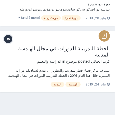
دورة:،دورة،دورة
تدريبية،دورات،كورس،كورسات،ندوة،ندوات،مؤتمر،مؤتمرات،ورشة
عمل،ورش عمل،الهندسة الصناعية و المدنية والإنشائية ،إدارة الجودة
(and 2 more)
يناير 20, 2018
دورةالإدارة
دورة تدريبية
والموارد البشريةوالتدريب وتكاليف واتصالات ومخاطر وتوريدات
المشاريع،الإدارة، تكرير البترول ،استراتيجيات،iso، معايير ،PMP ،الحاسب
الألى،منظومة،تكنولوجيا ،المشاريع ،تح...
الخطة التدريبية للدورات في مجال الهندسة
المدنية
كريم الجبالي
posted موضوع in
الدراسة والتعليم
يتشرف مركز فضاء قطر للتدريب والتطوير أن يقدم لسيادتكم دوراته
المميزة خلال هذا العام 2016 : الخطة التدريبية للدورات في مجال الهندسة
المدنية يناير o دورة إدارة الأزمات والكوارث في قطاع التشييد والبناء o
يناير 24, 2016
الهندسة
المدنية
دورة ضبط الجودة و اختبارات خواص المواد o دورة توقيع وتحديد المشاريع
الهندسية...