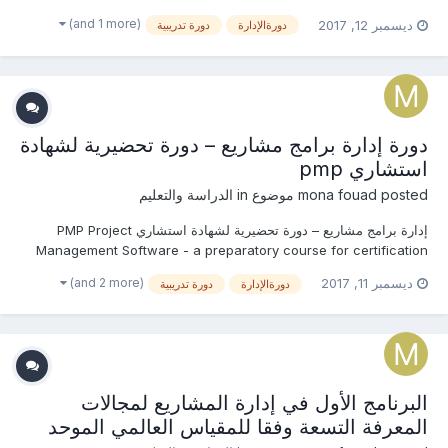
فى حال طلبها من قبلكم التسجيل المبدئى للدورة تخفيضات كبيرة جدا
(and 1 more)
ديسمبر 12, 2017
دورةالإدارة
دورة تدريبية
بالرسوم للحجز المبكر والمجموعات والجهات والهيئات الحكومية للإستفسار
عن (ال...
دورة إدارة برامج مشاريع – دورة تحضيرية لشهادة
استشاري pmp
posted موضوع in
mona fouad
الدراسة والتعليم
إدارة برامج مشاريع – دورة تحضيرية لشهادة استشاري PMP Project
Management Software - a preparatory course for certification
consultant PMP سيتم تزويدكم بالمحتوى العلمى للدورة فى حال طلبها من
(and 2 more)
ديسمبر 11, 2017
دورةالإدارة
دورة تدريبية
قبلكم التسجيل المبدئى للدورة تخفيضات كبيرة جدا بالرسوم للحجز المبكر
والمجموعات والجها...
البرنامج الأول في إدارة المشاريع لمجالات
المعرفة التسعة وفقا للمقياس العالمي الموحد