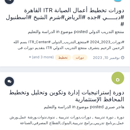
دورات تخطيط أعمال الصيانة ITR القاهرة
#دبـــــي #جده #الرياض#شرم الشيخ #اسطنبول
#
منتجع التدريب الدولي
posted موضوع in
الدراسة والتعليم
#دورات_2023_2024 #منتجع_التدريب_الدولى #ITR_Center بسم الله
الرحمن الرحيم يتشرف منتجع التدريب الدولي ITR بتقديم دورات فى
تخطيط أعمال الصيانة 2023 التى سوف تعقد خلال العام 2023 &2024
(and 3 more)
نوفمبر 10, 2023
دورات
تخطيط
يمكنكم التسجيل او الاستفسارعلى الدورة الان ............................
دورة إستراتيجيات إدارة وتكوين وتحليل وتخطيط
المحافظ الإستثمارية
هاجر صبري
posted موضوع in
الدراسة والتعليم
دورة , دورة تدريبية , دورات,دورات تدريبية , ندوة,ندوات,ورشة عمل,ورش
عمل,برنامج تدريبي,برامج تدريبية,البنوك,القطاع المصرفي,الصناعة
المالية,إدارة فرق التحصيل , التحاليل المالية , النقد الأجنبي, المشتقات