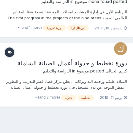
posted موضوع in
mona fouad
الدراسة والتعليم
البرنامج الأول في إدارة المشاريع لمجالات المعرفة التسعة وفقا للمقياس
العالمي الموحد The first program in the projects of the nine areas
of knowledge management in accordance with the unified
(and 1 more)
ديسمبر 10, 2017
دورةالإدارة
دورة تدريبية
global scale سيتم تزويدكم بالمحتوى العلمى للدورة فى حال طلبها من
قبلكم التسجيل المبدئى للدو...
دورة تخطيط و جدولة أعمال الصيانة الشاملة
كريم الجبالي
posted موضوع in
الدراسة والتعليم
السلام عليكم ورحمه الله وبركاته ،، يعلن مركز فضاء قطر للتدريب و التطوير
_ بقطر الدوحه عن بدء التسجيل فى: دورة تخطيط و جدولة أعمال الصيانة
الشاملة الهدف : تثمين مساهمة الصيانة فى تحقيق أهداف المؤسسة . تنفيذ
(and 2 more)
يونيو 11, 2015
تخطيط
جدولة
الممارسة الأفضل لتحديد المعدات ، والوثائق وقطع الغيار . فهم تأثير
التخطيط المحكم والج...