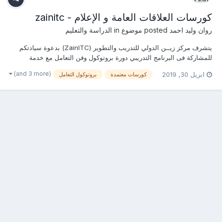
كورسات العلاقات العامة و الإعلام - zainitc
روان وليد احمد
posted موضوع in
الدراسة والتعليم
يتشرف مركز زيــن الدولي للتدريب والتطوير (ZainITC) بدعوة سيادتكم
للمشاركة فى البرنامج التدريبي دورة بروتوكول وفن التعامل مع خدمة
الشخصيات المهمة يمكنكم هنا التسجيل بالدورة أو من خلال التواصل معنا ...
(and 3 more)
ابريل 30, 2019
كورسات معتمدة
بروتوكول التعامل
منسقة التدريب : روان وليد جوال / واتساب / ڨايبر / لاين / إيمو :
0020115655...