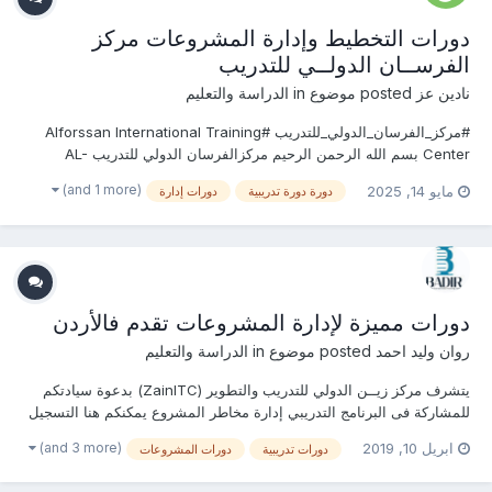
دورات التخطيط وإدارة المشروعات مركز
الفرســان الدولــي للتدريب
نادين عز
posted موضوع in
الدراسة والتعليم
#مركز_الفرسان_الدولي_للتدريب #Alforssan International Training
Center بسم الله الرحمن الرحيم مركزالفرسان الدولي للتدريب AL-
Forssan يقدم دورات فى التخطيط وإدارة المشروعات يمكنكم التسجيل او
(and 1 more)
مايو 14, 2025
دورة دورة تدريبية
دورات إدارة
الاستفسارعلى الدورة الان ......................... يحصل المتدرب على شهادة مع...
دورات مميزة لإدارة المشروعات تقدم فالأردن
روان وليد احمد
posted موضوع in
الدراسة والتعليم
يتشرف مركز زيــن الدولي للتدريب والتطوير (ZainITC) بدعوة سيادتكم
للمشاركة فى البرنامج التدريبي إدارة مخاطر المشروع يمكنكم هنا التسجيل
بالدورة أو من خلال التواصل معنا ... منسقة التدريب : روان وليد جوال /
(and 3 more)
ابريل 10, 2019
دورات تدريبية
دورات المشروعات
واتساب / ڨايبر / لاين / إيمو : 00201156551496 البريد الإلكترونى : raw...