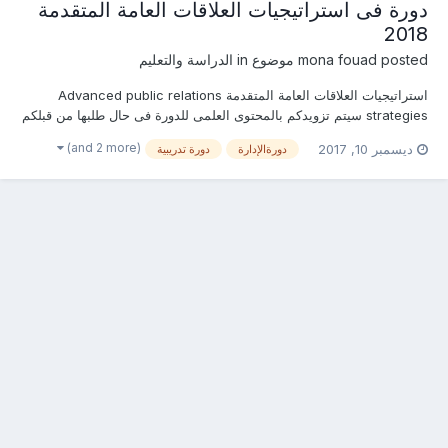
دورة فى استراتيجيات العلاقات العامة المتقدمة
2018
posted موضوع in
mona fouad
الدراسة والتعليم
استراتيجيات العلاقات العامة المتقدمة Advanced public relations
strategies سيتم تزويدكم بالمحتوى العلمى للدورة فى حال طلبها من قبلكم
التسجيل المبدئى للدورة تخفيضات كبيرة جدا بالرسوم للحجز المبكر
(and 2 more)
ديسمبر 10, 2017
دورةالإدارة
دورة تدريبية
والمجموعات والجهات والهيئات الحكومية للإستفسار عن (المحتوى العلمى -
الرس...