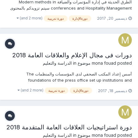
الطرق الحديثة في إدارة المؤتمرات والضيافة Modern methods in
conferences and Hospitality Management سيتم تزويدكم بالمحتوى
العلمى للدورة فى حال طلبها من قبلكم التسجيل المبدئى للدورة تخفيضات
(and 2 more)
ديسمبر 20, 2017
دورةالإدارة
دورة تدريبية
كبيرة جدا بالرسوم للحجز المبكر والمجموعات والجهات والهيئات الحكومية
للإستفسار...
دورات فى مجال الإعلام والعلاقات العامة 2018
posted موضوع in
mona fouad
الدراسة والتعليم
أسس إعداد المكتب الصحفي لدى المؤسسات والمنظمات The
foundations of the press office set up institutions and
organizations in سيتم تزويدكم بالمحتوى العلمى للدورة فى حال طلبها
(and 2 more)
ديسمبر 18, 2017
دورةالإدارة
دورة تدريبية
من قبلكم التسجيل المبدئى للدورة تخفيضات كبيرة جدا بالرسوم للحجز
المبكر والمجموعات والجهات والهيئات ال...
دورة استراتيجيات العلاقات العامة المتقدمة 2018
posted موضوع in
mona fouad
الدراسة والتعليم