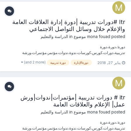
،المهارات ،الإتصال،التنظيم،ا...
Itr #دورات تدريبية |دورة إدارة العلاقات العامة
والإعلام خلال وسائل التواصل الاجتماعي
posted موضوع in
mona fouad
الدراسة والتعليم
دورة:،دورة،دورة
تدريبية،دورات،كورس،كورسات،ندوة،ندوات،مؤتمر،مؤتمرات،ورشة
عمل،ورش عمل،العلاقات العامة الدولية،بروتوكول،مهارات،الإدارة، الإعلام
(and 2 more)
يناير 27, 2018
دورةالإدارة
دورة تدريبية
والعلاقات العامة، استراتيجيات ، الجودة،منظومة، المؤتمرات والمعارض،
الإستراتيجية، التخطيط، العمل،الثقافة، المؤسسات ،الكفاءة،التفاوض
،المهارات ،الإتصال،التنظيم،ا...
itr # دورات تدريبية |مؤتمرات|ندوات|ورش
عمل| الإعلام والعلاقات العامة
posted موضوع in
mona fouad
الدراسة والتعليم
دورة:،دورة،دورة
تدريبية،دورات،كورس،كورسات،ندوة،ندوات،مؤتمر،مؤتمرات،ورشة