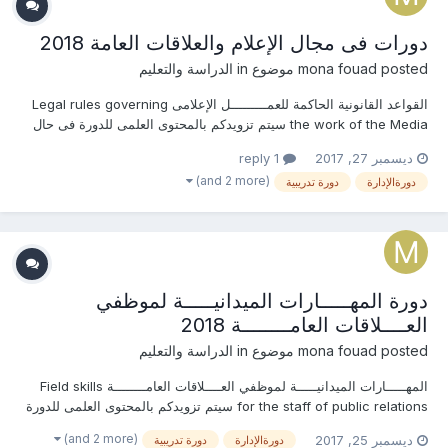
دورات فى مجال الإعلام والعلاقات العامة 2018
posted موضوع in
mona fouad
الدراسة والتعليم
القواعد القانونية الحاكمة للعمـــــــــل الإعلامى Legal rules governing
the work of the Media سيتم تزويدكم بالمحتوى العلمى للدورة فى حال
طلبها من قبلكم التسجيل المبدئى للدورة تخفيضات كبيرة جدا بالرسوم
ديسمبر 27, 2017
1 reply
للحجز المبكر والمجموعات والجهات والهيئات الحكومية للإستفسار عن (ا...
(and 2 more)
دورةالإدارة
دورة تدريبية
دورة المهـــــارات الميدانيـــــة لموظفي
العــــلاقات العامــــــــة 2018
posted موضوع in
mona fouad
الدراسة والتعليم
المهـــــارات الميدانيـــــة لموظفي العــــلاقات العامــــــــة Field skills
for the staff of public relations سيتم تزويدكم بالمحتوى العلمى للدورة
فى حال طلبها من قبلكم التسجيل المبدئى للدورة تخفيضات كبيرة جدا
(and 2 more)
ديسمبر 25, 2017
دورةالإدارة
دورة تدريبية
بالرسوم للحجز المبكر والمجموعات والجهات والهيئات الحكومية...