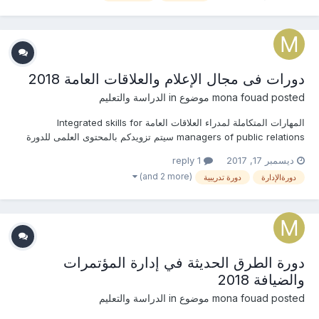
دورات فى مجال الإعلام والعلاقات العامة 2018
posted موضوع in
mona fouad
الدراسة والتعليم
المهارات المتكاملة لمدراء العلاقات العامة Integrated skills for
managers of public relations سيتم تزويدكم بالمحتوى العلمى للدورة
فى حال طلبها من قبلكم التسجيل المبدئى للدورة تخفيضات كبيرة جدا
ديسمبر 17, 2017
1 reply
بالرسوم للحجز المبكر والمجموعات والجهات والهيئات الحكومية للإستفسار
(and 2 more)
دورةالإدارة
دورة تدريبية
عن (ال...
دورة الطرق الحديثة في إدارة المؤتمرات
والضيافة 2018
posted موضوع in
mona fouad
الدراسة والتعليم