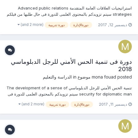
استراتيجيات العلاقات العامة المتقدمة Advanced public relations
strategies سيتم تزويدكم بالمحتوى العلمى للدورة فى حال طلبها من قبلكم
التسجيل المبدئى للدورة تخفيضات كبيرة جدا بالرسوم للحجز المبكر
(and 2 more)
ديسمبر 12, 2017
دورةالإدارة
دورة تدريبية
والمجموعات والجهات والهيئات الحكومية للإستفسار عن (المحتوى العلمى -
الرس...
دورة فى تنمية الحس الأمني للرجل الدبلوماسي
2018
posted موضوع in
mona fouad
الدراسة والتعليم
تنمية الحس الأمني للرجل الدبلوماسي The development of a sense of
security for diplomatic man سيتم تزويدكم بالمحتوى العلمى للدورة فى
حال طلبها من قبلكم التسجيل المبدئى للدورة تخفيضات كبيرة جدا بالرسوم
(and 2 more)
ديسمبر 11, 2017
دورةالإدارة
دورة تدريبية
للحجز المبكر والمجموعات والجهات والهيئات الحكومية للإستفسار عن (ال...