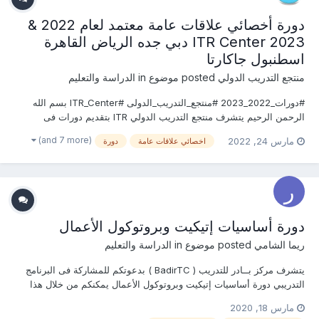
دورة أخصائي علاقات عامة معتمد لعام 2022 &
2023 ITR Center دبي جده الرياض القاهرة
اسطنبول جاكارتا
منتجع التدريب الدولي
posted موضوع in
الدراسة والتعليم
#دورات_2022_2023 #منتجع_التدريب_الدولى #ITR_Center بسم الله
الرحمن الرحيم يتشرف منتجع التدريب الدولي ITR بتقديم دورات فى
العلاقات العامة والاعلام 2022 التى سوف تعقد خلال العام 2022 &2023
(and 7 more)
مارس 24, 2022
اخصائي علاقات عامة
دورة
يمكنكم التسجيل او الاستفسارعلى الدورة الان ............................
دورة أساسيات إتيكيت وبروتوكول الأعمال
ريما الشامي
posted موضوع in
الدراسة والتعليم
يتشرف مركز بــادر للتدريب ( BadirTC ) بدعوتكم للمشاركة فى البرنامج
التدريبي دورة أساسيات إتيكيت وبروتوكول الأعمال يمكنكم من خلال هذا
الرابط التسجيل ومعرفة المحتوى العلمي الخاص بالبرنامج التدريبي أو من
مارس 18, 2020
خلال التواصل معنا ... ــــــــــــــــــــــ جوال / واتساب...