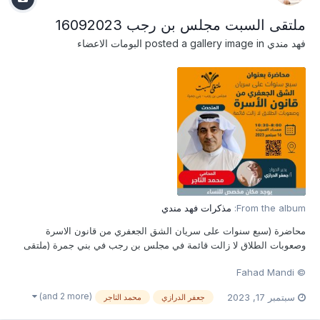
ملتقى السبت مجلس بن رجب 16092023
فهد مندي
posted a gallery image in
البومات الاعضاء
From the album:
مذكرات فهد مندي
محاضرة (سبع سنوات على سريان الشق الجعفري من قانون الاسرة
وصعوبات الطلاق لا زالت قائمة في مجلس بن رجب في بني جمرة (ملتقى
السبت) من الساعة 8:00 الى الساعة 10:30 مساء يقدم المحاضرة
© Fahad Mandi
المحامي محمد التاجر ويدير الحوار أ/ جعفر الدرازي
(and 2 more)
سبتمبر 17, 2023
جعفر الدرازي
محمد التاجر