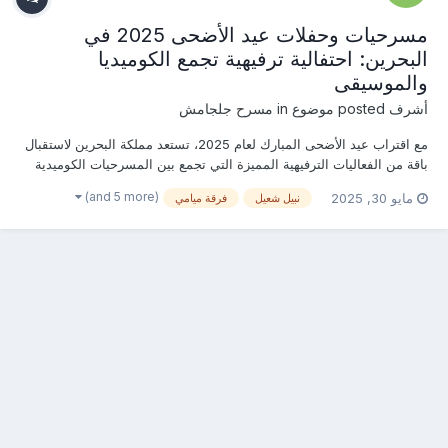
مسرحيات وحفلات عيد الأضحى 2025 في
البحرين: احتفالية ترفيهية تجمع الكوميديا
والموسيقى
أشرف
posted موضوع in
مسرح جلجامش
مع اقتراب عيد الأضحى المبارك لعام 2025، تستعد مملكة البحرين لاستقبال
باقة من الفعاليات الترفيهية المميزة التي تجمع بين المسرحيات الكوميدية
والحفلات الغنائية الرائعة. من مسرحيات "يرجى الانتباه" و"الكووج" و"بي
(and 5 more)
مايو 30, 2025
نبيل شعيل
فرقة ميامي
هابي" إلى حفلات تجمع نجوم الخليج مثل فرقة ميامي ونبيل شعيل، بالإضافة
إلى الفنان عاصي الحلاني...