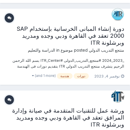
دورة إنشاء المبانى الخرسانية بإستخدام SAP
2000 تعقد في القاهرة ودبي وجده ومدريد
وبرشلونة ITR
منتجع التدريب الدولي
posted موضوع in
الدراسة والتعليم
_2023_2024 #منتجع_التدريب_الدولى #ITR_Center بسم الله الرحمن
الرحيم يتشرف منتجع التدريب الدولي ITR بتقديم دورات فى الهندسة
المدنية وأعمال البناء 2023 التى سوف تعقد خلال العام 2023 &2024
(and 1 more)
نوفمبر 4, 2023
دورات
هندسة
يمكنكم التسجيل او الاستفسارعلى الدورة الان ............................
ورشة عمل للتقنيات المتقدمة في صيانة وإدارة
المرافق تعقد في القاهرة ودبي وجده ومدريد
وبرشلونة ITR