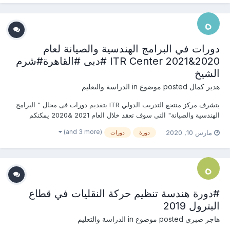
دورات في البرامج الهندسية والصيانة لعام
2020&2021 ITR Center #دبى #القاهرة#شرم
الشيخ
هدير كمال
posted موضوع in
الدراسة والتعليم
يتشرف مركز منتجع التدريب الدولي ITR بتقديم دورات فى مجال " البرامج
الهندسية والصيانة" التى سوف تعقد خلال العام 2021 &2020 يمكنكم
التسجيل او الاستفسارعلى الدورة الان………………….. أو ( للتواصل
(and 3 more)
مارس 10, 2020
دورة
دورات
والإستفسار ومعرفة المحتوي العلمى ) يرجى الاتصال بـ الاستاذة : هدير كمال
mob & what’s app :...
#دورة هندسة تنظيم حركة النقليات في قطاع
البترول 2019
هاجر صبري
posted موضوع in
الدراسة والتعليم