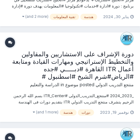
برنامج : دورة #ادارة #خدمات #تكنولوجيا #المعلومات يهدف دورة #إدارة
#خدمات #تكنولوجيا #المعلومات إلى تحقيق الأهداف التالية: ↗️تعلم ما يلزم
(and 2 more)
يناير 30, 2024
هندسة
تقنية المعلومات
لتخطيط وتنفيذ إدارة خدمات تكنولوجيا المعلومات أثناء التحضير للحصول
على شهادة خبير ITIL...
دورة الإشراف على الاستشاريين والمقاولين
والتخطيط الإستراتيجي ومهارات القيادة ومتابعة
أعمال ITR القاهرة #دبـــــي #جده
#الرياض#شرم الشيخ #اسطنبول #
منتجع التدريب الدولي
posted موضوع in
الدراسة والتعليم
_2023_2024 #منتجع_التدريب_الدولى #ITR_Center بسم الله الرحمن
الرحيم يتشرف منتجع التدريب الدولي ITR بتقديم دورات فى الهندسة
المدنية وأعمال البناء 2023 التى سوف تعقد خلال العام 2023 &2024
(and 1 more)
نوفمبر 19, 2023
دورات
هندسة
يمكنكم التسجيل او الاستفسارعلى الدورة الان ............................