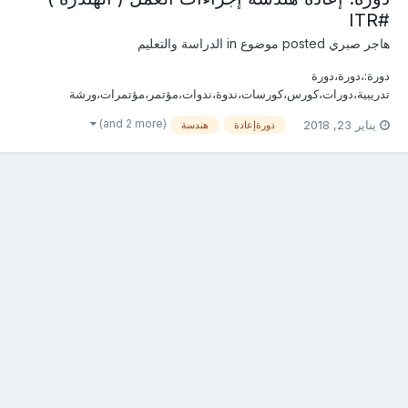
#ITR
هاجر صبري
posted موضوع in
الدراسة والتعليم
دورة:،دورة،دورة
تدريبية،دورات،كورس،كورسات،ندوة،ندوات،مؤتمر،مؤتمرات،ورشة
عمل،ورش عمل،الأمن و السلامة،المواد الكيميائية،الإدارة،استراتيجيات،
(and 2 more)
يناير 23, 2018
دورةإعادة
هندسة
التعدين ، البترول،النفط ،التفتيش، منظومة، مخاطر
،الإستراتيجية،تصميم،المواد الأولية، المناجم والمحاجر، هندسة،
،الحرارية،أخصائيي،مهندس،مهندسي،مشرف،مشرفي ،فني،التنق...