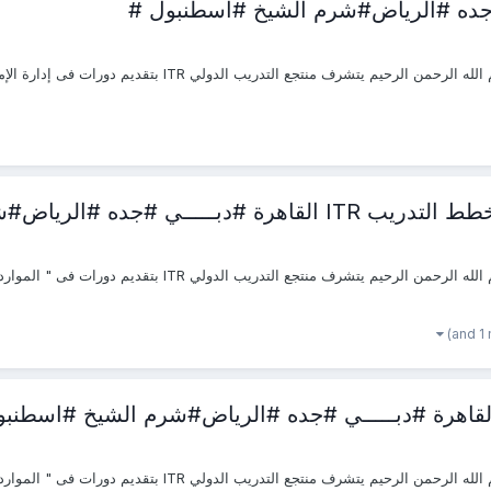
لرياض#شرم الشيخ #اسطنبول #