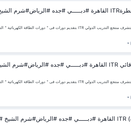
اسطنبول #
 #اسطنبول #
ول #