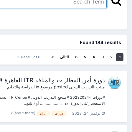
Found 184 results
1
2
3
4
5
6
التالي
Page 1 of 8
دورة أمن المطارات والمنافذ ITR القاهرة #دبـــــي #جده #الرياض#شرم الشيخ #اسطنبول #
منتجع التدريب الدولي
posted موضوع in
الدراسة والتعليم
الاستفسارعلى الدورة الان ......................... أو ( للتو...
(and 2 more)
نوفمبر 24, 2023
دورات
ادراة