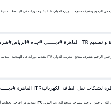
شرم الشيخ #اسطنبول #
ةITR القاهرة #دبـــــي #جده #الرياض#شرم الشيخ #اسطنبول #