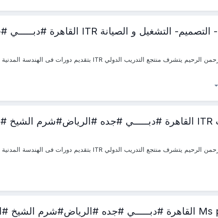
 القاهرة #دبـــــي #جده #الرياض#شرم الشيخ #اسطنبول #
 #