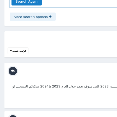
Search Again
More search options
ترتيب حسب
#دورات_-20232024 #منتجع_التدريب_الدولى #ITR_Center بسم الله الرحمن الرحيم يتشرف منتجع التدريب الدولي ITR بتقديم دورات فى إدارة الإمــــن 2023 التى سوف تعقد خلال العام 2023 &2024 يمكنكم التسجيل او