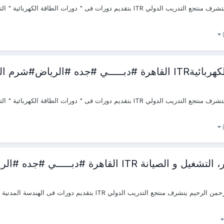
الشيخ #اسطنبول #
ــي #جده #الرياض#شرم الشيخ #اسطنبول #