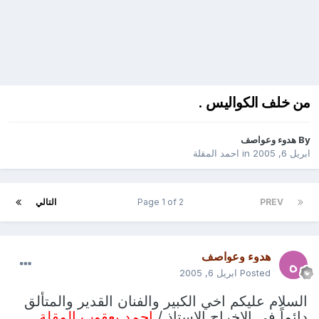
من خلف الكواليس .
By
هدوء وعواصف
ابريل 6, 2005
in
احمد المقلة
PREV
Page 1 of 2
التالي
هدوء وعواصف
Posted
ابريل 6, 2005
السلام عليكم اخي الكبير والفنان القدير والمتألق
دائماً في الإخراج الاستاذ /
احمد يعقوب المقلة .