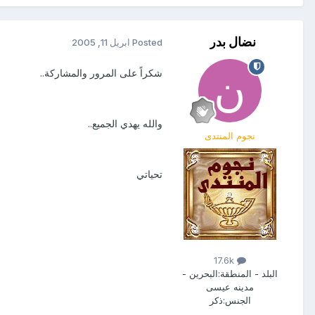
نضال بدر
Posted
ابريل 11, 2005
شكراً على المرور والمشاركة..
والله يهدي الجميع..
نجوم المنتدى
تحياتي
17.6k
البلد - المنطقة:
البحرين -
مدينه عيسى
الجنس:
ذكر