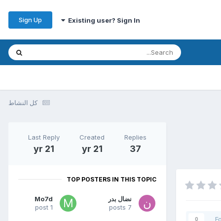
Sign Up
Existing user? Sign In
كل النشاط
Last Reply
Created
Replies
21 yr
21 yr
37
TOP POSTERS IN THIS TOPIC
نضال بدر
Mo7d
1 post
7 posts
F
0