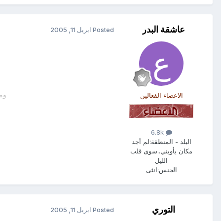
عاشقة البدر
Posted
ابريل 11, 2005
الاعضاء الفعالين
ومش
6.8k
البلد - المنطقة:
لم أجد
مكان يأويني..سوى قلب
الليل
الجنس:
انثى
التوري
Posted
ابريل 11, 2005