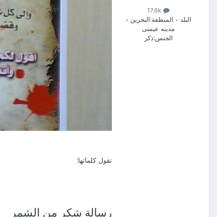
17.6k
البلد - المنطقة:
البحرين -
مدينه عيسى
الجنس:
ذكر
تقول كلماتها:
رسالة شكر من الشمر