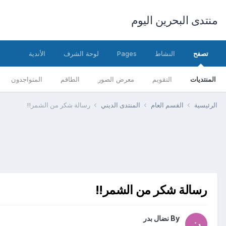
منتدى البحرين اليوم
تصفح
النشاط
Pages
لوحة الشرف
الأندية
المنتديات
التقويم
معرض الصور
الطاقم
المتواجدون
الرئيسية
القسم العام
المنتدى الديني
رسالة شكر من الشمر!!
رسالة شكر من الشمر!!
By
نضال بدر