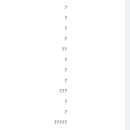
7
7
7
7
77
7
7
7
777
7
7
77777