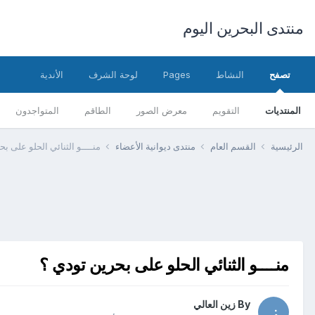
منتدى البحرين اليوم
تصفح
النشاط
Pages
لوحة الشرف
الأندية
المنتديات
التقويم
معرض الصور
الطاقم
المتواجدون
الرئيسية
القسم العام
منتدى ديوانية الأعضاء
منــــو الثنائي الحلو على ب
منــــو الثنائي الحلو على بحرين تودي ؟
By
زين العالي