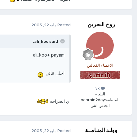
روح البحرين
Posted
مايو 22, 2005
ali_koo said:
ali_koo+ payam
الاعضاء الفعالين
احلى ثنائي
3k
البلد -
المنطقة:
bahrain2day
اي الصراحه
الجنس:
انثى
وولـد المنـامــة
Posted
مايو 22, 2005