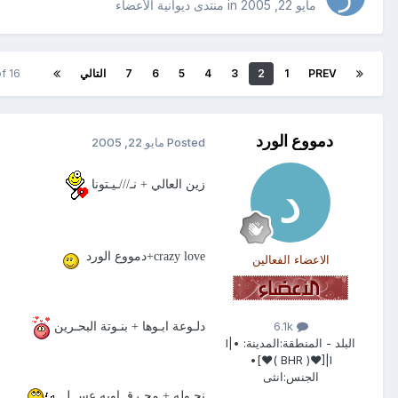
مايو 22, 2005
in
منتدى ديوانية الأعضاء
PREV
1
2
3
4
5
6
7
التالي
f 16
دمووع الورد
Posted
مايو 22, 2005
زين العالي + نـ///ـيـتونا
crazy love+دمووع الورد
الاعضاء الفعالين
6.1k
دلـوعة ابـوها + بنـوتة البحـرين
البلد - المنطقة:
المدينة: •I|
[♥( BHR )♥]|I•
الجنس:
انثى
نحـوله + محـرقــاويه عســل