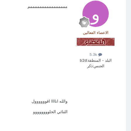
ممممممممممممممممم
الاعضاء الفعالين
5.3k
البلد - المنطقة:
b2d
الجنس:
ذكر
والله اناااا اقوووووول
الثنائي الحلوووووووو