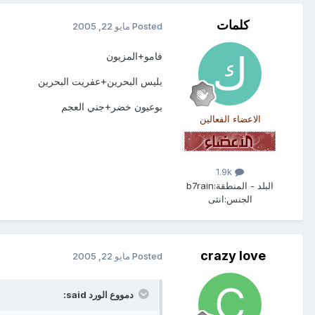
كلمات
Posted
مايو 22, 2005
فامو+المزيون
بليس البحرين+عفريت البحرين
بوعيون خضر+جني العجم
الاعضاء الفعالين
1.9k
البلد - المنطقة:
b7rain
الجنس:
انثى
crazy love
Posted
مايو 22, 2005
دمووع الورد said: