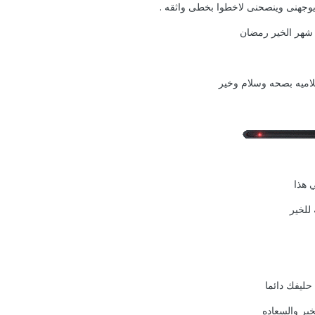
جهنى وينصحنى لاخطوا بخطى واثقه .
شهر الخير رمضان
سلاميه بصحه وسلام وخير
 هذا
للخير
حليفك دائما
خير والسعاده