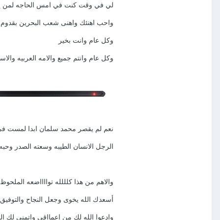
لي في وقت كنت في امس الحاجه لمن يو
واحب اهنئك واهنى شعب البحرين بقدوم 
وكل عام وانت بخير
وكل عام وانتم جميع والامه العربيه والا
نعم لم يقصر محمد سلمان ابدا لمست في
الرجل الانسان الطيبه وسعته الصدر وحبه 
والاهم من هذا كلللله توااااضعه الملحوظ
أسعدك الله يخوى وجعل النجاح والتوفيق 
وادعوا الله لك من اعمااقي واتمنى لك ال