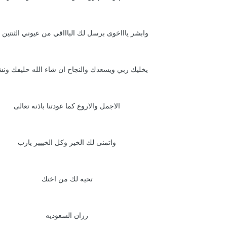
وابشر ياااخوى برسل لك الباااقي من عيوني الثنتين و
يخليك ربي ويسعدك والنجاح ان شاء الله حليفك و
الاجمل والاروع كما عودتنا باذنه تعالى
واتمنى لك الخير وكل الخييير يارب
تحيه لك من اختك
رزان السعوديه