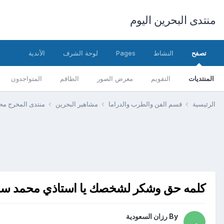
منتدى البحرين اليوم
تصفح
النشاط
Pages
لوحة الشرف
الأندية
المنتديات
التقويم
معرض الصور
الطاقم
المتواجدون
الرئيسية
قسم الفن والطرب والدراما
مشاهير البحرين
منتدى المخرج م
كلمه حق وشكر لشخصك يا استاذي محمد سل
By
رزان السعودية