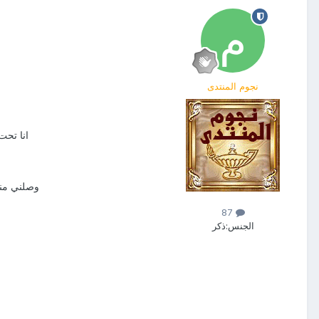
نجوم المنتدى
انا تحت
وصلني منك
87
الجنس:
ذكر