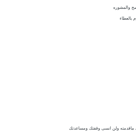
صح والمشوره
 بالعطاء
 ماقدمته ولن انسى وقفتك ومساعدتك