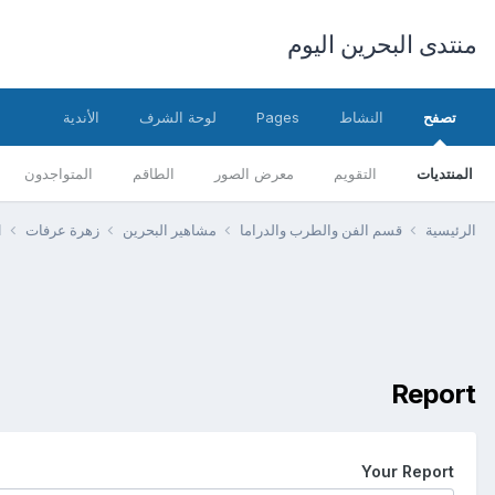
منتدى البحرين اليوم
تصفح
النشاط
Pages
لوحة الشرف
الأندية
المنتديات
التقويم
معرض الصور
الطاقم
المتواجدون
الرئيسية
قسم الفن والطرب والدراما
مشاهير البحرين
زهرة عرفات
ا
Report
Your Report