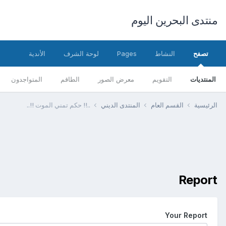
منتدى البحرين اليوم
تصفح
النشاط
Pages
لوحة الشرف
الأندية
المنتديات
التقويم
معرض الصور
الطاقم
المتواجدون
الرئيسية
القسم العام
المنتدى الديني
..!! حكم تمني الموت !!..
Report
Your Report