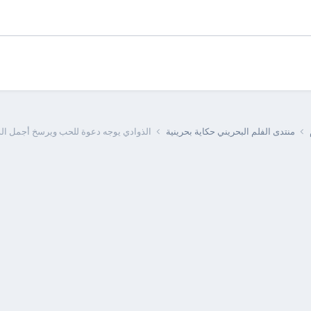
منتدى الفلم البحريني حكاية بحرينية
الذوادي يوجه دعوة للحب ويرسخ أجمل ال