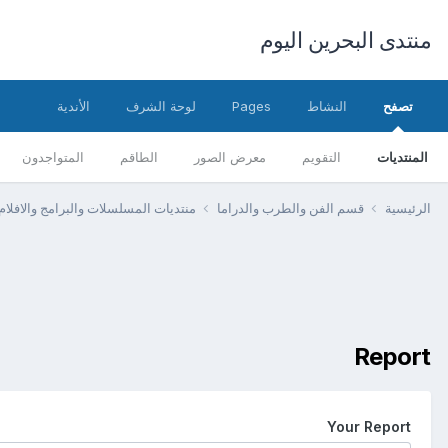
منتدى البحرين اليوم
تصفح
النشاط
Pages
لوحة الشرف
الأندية
المنتديات
التقويم
معرض الصور
الطاقم
المتواجدون
الرئيسية
قسم الفن والطرب والدراما
منتديات المسلسلات والبرامج والافلام
Report
Your Report