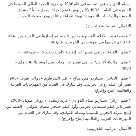
‬القاهرة في‮ ‬العام‮ ‬1982‮ - ‬بكالوريوس قسم إخراج،‮ ‬يعمل حالياً‮ ‬كمشرف
للبحوث والدراسات التطويرية بهيئة الإذاعة والتلفزيون بمملكة البحرين‮. ‬
الأعمال السينمائية‮ ( ‬إخراج‮ )‬
؟ مجموعة من الأفلام القصيرة مقاس‮ ‬8‮ ‬ملم تم إنجازها في‮ ‬الفترة من‮ ‬1974‮ -
‬1978‮ ‬تم عرضها في‮ ‬ندوة بنادي‮ ‬الخريجين عام‮ ‬1981
؟ فيلم‮ ''‬القناع‮'' ‬درامي‮ ‬قصير عن إتفاقية كامب ديفيد‮ - ‬16‮ ‬ملم‮ - ‬‭.‬1981‮ ‬
؟ فيلم‮ ''‬ملائكة الأرض‮'' ‬درامي‮ ‬قصير عن مذابح صبرا وشاتيلا‮ - ‬16‮ ‬ملم‮ -
‬‭.‬1983‮ ‬
؟ فيلم‮ ''‬الحاجز‮'' ‬سيناريو أمين صالح‮ - ‬علي‮ ‬الشرقاوي‮ - ‬روائي‮ ‬طويل‮ ‬1990‮ -
‬يعتبر أول فيلم روائي‮ ‬بحريني،‮ ‬وقد شارك في‮ ‬العديد من المهرجانات العربية
والعالمية‮ (‬إنتاج وإخراج‮).‬
؟ فيلم‮ ''‬زائر‮'' ‬سيناريو بسام الذوادي‮ - ‬فريد رمضان‮ - ‬روائي‮ ‬طويل‮ ‬2003‮ -
‬يعتبر ثاني‮ ‬فيلم سينمائي‮ ‬بحريني‮ ‬وأول فيلم خليجي‮ ‬بنظام الدولبي‮ - ‬الفيلم من
إنتاج شركة البحرين للسينما وبسام الذوادي،‮ ‬وقد شارك في‮ ‬العديد من
المهرجانات العربية والعالمية‮ (‬إنتاج وإخراج‮).‬
الأعمال الدرامية التلفزيونية