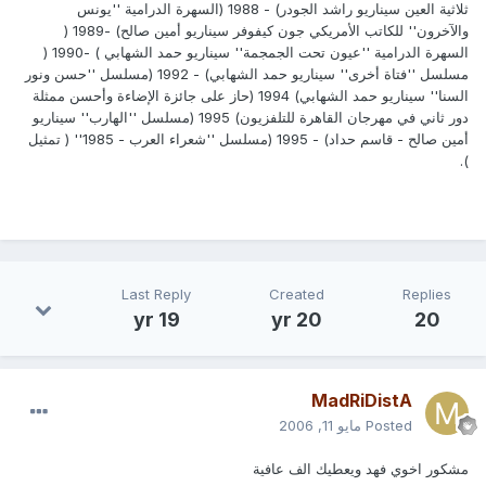
ثلاثية العين سيناريو راشد الجودر‮ (‬1988‮) - ‬السهرة الدرامية‮ ''‬يونس
والآخرون‮'' ‬للكاتب الأمريكي‮ ‬جون كيفوفر سيناريو أمين صالح‮ (‬1989‮) -
‬السهرة الدرامية‮ ''‬عيون تحت الجمجمة‮'' ‬سيناريو حمد الشهابي‮ ( ‬1990‮ ) -
‬مسلسل‮ ''‬فتاة أخرى‮'' ‬سيناريو حمد الشهابي‮ (‬1992‮) - ‬مسلسل‮ ''‬حسن ونور
السنا‮'' ‬سيناريو حمد الشهابي‮ (‬1994‮) ‬حاز على جائزة الإضاءة وأحسن ممثلة
دور ثاني‮ ‬في‮ ‬مهرجان القاهرة للتلفزيون‮ (‬1995‮) ‬مسلسل‮ ''‬الهارب‮'' ‬سيناريو
).‬
Last Reply
Created
Replies
19 yr
20 yr
20
MadRiDistA
Posted
مايو 11, 2006
مشكور اخوي فهد ويعطيك الف عافية