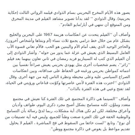
يصور هذه الأيام المخرج البحريني‮ ‬بسام الذوادي‮ ‬فيلمه الروائي‮ ‬الثالث‮ (‬حكاية
بحرينية‮). ‬وقال الذوادي‮ '' ‬لقد بدأنا تصوير مشاهد الفيلم في‮ ‬مدينة المحرق
ومن المتوقع أن ننتهي‮ ‬في‮ ‬أيار/مايو القادم‮''. ‬
وأضاف أن‮ ''‬الفيلم‮ ‬يتحدث عن انعكاسات هزيمة‮ ‬1967‮ ‬على البحرين والخليج
‬والحاجز الوحيد الذي‮ ‬يقف أمام الأم والبنتين هو الحب‮. ‬فالأم تعاني‮ ‬قسوة الأب
العامل البسيط الذي‮ ‬يعيش في‮ ‬عزلة عما‮ ‬يدور من حوله‮''. ‬وأشار الذوادي‮ ‬إلى
''‬زائر‮''‬،‮ ‬يضم شخصيات أخرى مثل‮ ‬يهودي‮ ‬بحريني‮ ‬يعيش صراعاً‮ ‬نفسياً‮ ‬بين
انتمائه كمواطن بحريني‮ ‬ورغبته في‮ ‬الحفاظ على صداقاته،‮ ‬وبين انعكاسات
الصراع السياسي‮ ‬عليه وعلى محيطه ونظرة الناس إليه من جهة أخرى‮. ‬وقال
‬لقد تفتح وعيي‮ ‬في‮ ‬هذه الفترة بالذات‮''. ‬
وأضاف‮ ''‬السينما هي‮ ‬ذاكرة المجتمع‮. ‬في‮ ‬تلك الفترة كنا نعيش في‮ ‬مجتمع
متعدد وملوَّن،‮ ‬لكنه متسامح بشكل أصبح مجرد ذكرى اليوم،‮ ‬طوائف وأديان
وأعراق مختلفة،‮ ‬لكن لم تكن هناك أية مشكلات،‮ ‬ربما لديّ‮ ‬رسالة بأن التسامح
والوطنية الحقة في‮ ‬تلك الفترة صنعت وطناً‮ ‬للجميع،‮ ‬وليس فيه أية تصنيفات من
أي‮ ‬نوع‮''. ‬وتابع‮ ''‬لست خائفا‮ ‬من السقوط في‮ ‬فخ المباشرة‮ ‬،‮ ‬الفيلم لا‮ ‬يحاول
تقديم مواعظ بل‮ ‬يغوص في‮ ‬ذاكرة مجتمع ووطن‮''. ‬