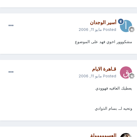
أسير الوجدان
Posted
مايو 11, 2006
مشكووور اخوي فهد على الموضوع
قـاهرة الايام
Posted
مايو 11, 2006
يعطيك العافيه فهوودي
وتحيه لــ بسام الذوادي
العسووووولة