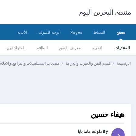
منتدى البحرين اليوم
تصفح
النشاط
Pages
لوحة الشرف
الأندية
المنتديات
التقويم
معرض الصور
الطاقم
المتواجدون
الرئيسية
قسم الفن والطرب والدراما
منتديات المسلسلات والبرامج والافلام
هيفاء حسين
By
دلوعة ماما بابا