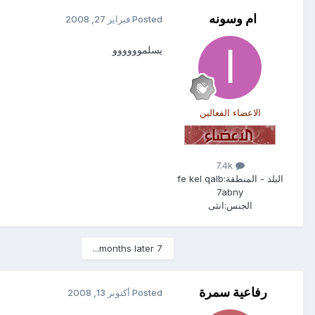
ام وسونه
Posted
فبراير 27, 2008
يسلموووووو
الاعضاء الفعالين
7.4k
البلد - المنطقة:
fe kel qalb
7abny
الجنس:
انثى
7 months later...
رفاعية سمرة
Posted
أكتوبر 13, 2008