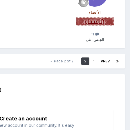
الأعضاء
11
الجنس:
انثى
Page 2 of 2
2
1
PREV
t
Create an account
new account in our community. It's easy!