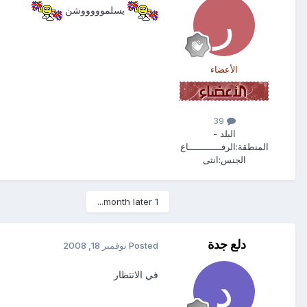
يسلموووووشن
الأعضاء
39
البلد -
المنطقة:
الرفــــــــــــاع
الجنس:
انثى
1 month later...
دلع جدة
Posted
نوفمبر 18, 2008
في الانتظار