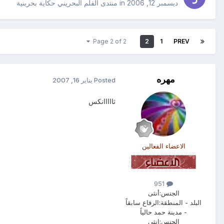
ديسمبر 12, 2006
in
منتدى الفلم البحريني حكاية بحرينية
Page 2 of 2
2
1
PREV
مهره
Posted
يناير 16, 2007
ثااااانكس
الاعضاء الفعالين
951
الجنس:
أنثى
البلد - المنطقة:
الرفاع سابقاً
- مدينة حمد حالياً
الجنس:
انثى