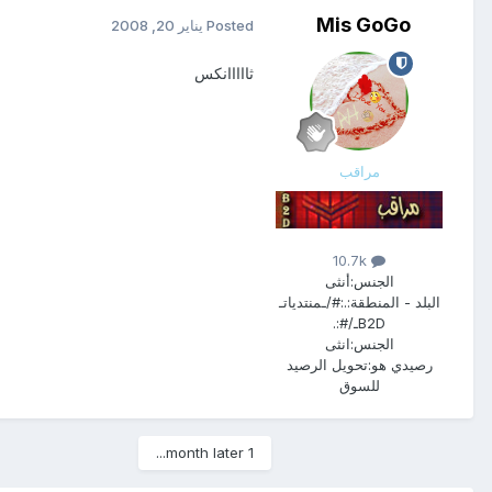
Mis GoGo
Posted
يناير 20, 2008
ثااااانكس
مراقب
10.7k
الجنس:
أنثى
البلد - المنطقة:
.:#/ـمنتدياتـ
B2Dـ/#:.
الجنس:
انثى
رصيدي هو:
تحويل الرصيد
للسوق
1 month later...