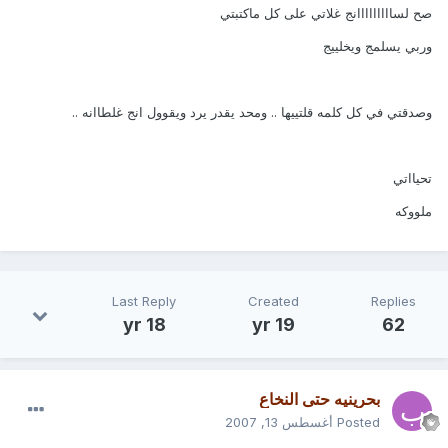
صح لسااااااااانج غلاتي على كل ماكتبتي
وربي يسلمج ويخلييج
وصدقتي في كل كلمه قلتييها .. ومحد يقدر يرد ويقوول انج غلطاانه ..
تحيااتي
ملووكه
Last Reply
Created
Replies
18 yr
19 yr
62
بحرينيه حتى النخاع
Posted
أغسطس 13, 2007