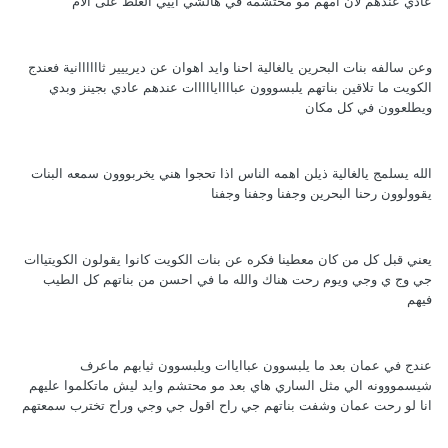
عادي عندهم لأن امهم مو محتشمة في هالشي اييي الغلط على الأم
وعن سالفه بنات البحرين يالغالية احنا وايد اهوان عن ديرييير ثاااااانية فعندج
الكويت ما تلاقين بناتهم يلبسووون عباااايااااات عندهم عادي بجينز وبدي
ويطلعوون في كل مكان
الله يسلمج يالغالية ذيلن اهمه الناس اذا تحجوا هني يخربووون سمعه البنات
يقوولوون رحنا البحرين وجفنا وجفنا وجفنا
يعني قبل كل من كان معطينا فكره عن بنات الكويت كانوا يقولون الكويتياات
جي وج ي وجي ويوم رحت هناك والله ما في احسن من بناتهم كل الطيب
فيهم
عندج في عمان بعد ما يلبسوون عبااياات ويلبسوون ثيابهم ماعرف
شيسمووونه الي مثل الساري هاي بعد مو محتشم وايد ليش ماتكلموا عليهم
انا لو رحت عمان وشفت بناتهم جي راح اقول جي وجي وراح تخترب سمعتهم