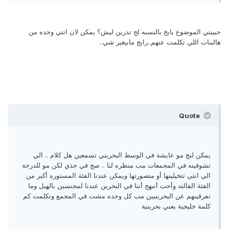
حبيبتي الموضوع بايخ بالنسبه لج تدرين ليش؟ يمكن لان انتي وحده من
هالبنات اللي تكلمت عنهم..رايج مابيغير شي..
Quote
يمكن لنج مو عايشة في الوسط البحريني تسمعين هل كلام .. الي
تشوفينه في المجمعات مب منظره لنا .. صج في جذي لكن مو للدرجة
الي انتي تتخيلينها أو متصورتها ويمكن عندنا الفئة المستوره أكبر من
الفئة الفالته وأحب أنبهج أننا في البحرين عندنا لمجنسين بالهبل وما
تفرقينهم عن البحرينيين مب كل وحده مشت في المجمع وتكلمت كم
كلمة خليجية يعني بحرينية