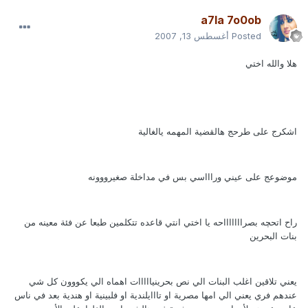
a7la ‎7o0ob
Posted
أغسطس 13, 2007
هلا والله اختي
اشكرج على طرحج هالقضية المهمه يالغالية
موضوعج على عيني وراااسي بس في مداخلة صغيرووونه
راح اتحچه بصراااااااحه يا اختي انتي قاعده تتكلمين طبعا عن فئة معينه من
بنات البحرين
يعني تلاقين اغلب البنات الي نص بحرينيااااات اهماه الي يكووون كل شي
عندهم فري يعني الي امها مصرية او تااايلندية او فلبينية او هندية بعد في ناس