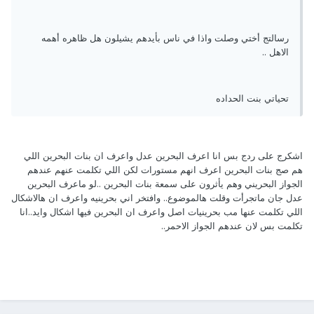
رسالتج أختي وصلت واذا في ناس بأيدهم يشيلون هل ظاهره أهمه
الاهل ..
تحياتي بنت الحداده
اشكرج على ردج بس انا اعرف البحرين عدل واعرف ان بنات البحرين اللي
هم صج بنات البحرين اعرف انهم مستورات لكن اللي تكلمت عنهم عندهم
الجواز البحريني وهم يأثرون على سمعة بنات البحرين ..لو ماعرف البحرين
عدل جان ماتجرأت وقلت هالموضوع.. وافتخر اني بحرينيه واعرف ان هالاشكال
اللي تكلمت عنها مب بحرينيات اصل واعرف ان البحرين فيها اشكال وايد..انا
تكلمت بس لان عندهم الجواز الاحمر..