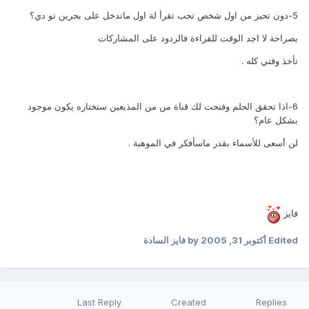
5-دون تحيز من اول شخص تحب تقرأ لة اول ماتدخل على بحرين تو دي؟
بصراحة لا اجد الوقت للقراءة فالردود على المشاركات
تأخذ وقتي كله .
6-اذا تحقق الحلم وفتحت لك قناة من من المذيعين ستختاره يكون موجود
بشكل عام؟
لن أسعى للأسماء بقدر ماسأفكر في الموهبة .
فايز
Edited
أكتوبر 31, 2005
by فايز السادة
Last Reply
Created
Replies