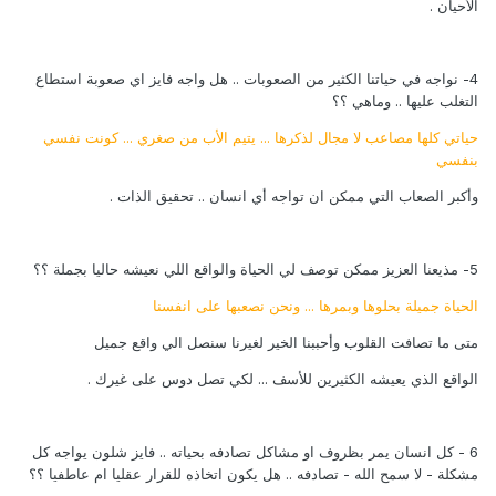
الأحيان .
4- نواجه في حياتنا الكثير من الصعوبات .. هل واجه فايز اي صعوبة استطاع
التغلب عليها .. وماهي ؟؟
حياتي كلها مصاعب لا مجال لذكرها ... يتيم الأب من صغري ... كونت نفسي
بنفسي
وأكبر الصعاب التي ممكن ان تواجه أي انسان .. تحقيق الذات .
5- مذيعنا العزيز ممكن توصف لي الحياة والواقع اللي نعيشه حاليا بجملة ؟؟
الحياة جميلة بحلوها وبمرها ... ونحن نصعبها على انفسنا
متى ما تصافت القلوب وأحببنا الخير لغيرنا سنصل الي واقع جميل
الواقع الذي يعيشه الكثيرين للأسف ... لكي تصل دوس على غيرك .
6 - كل انسان يمر بظروف او مشاكل تصادفه بحياته .. فايز شلون يواجه كل
مشكلة - لا سمح الله - تصادفه .. هل يكون اتخاذه للقرار عقليا ام عاطفيا ؟؟