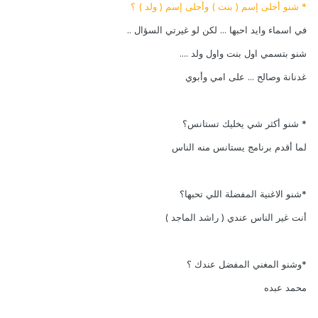
* شنو أحلى إسم ( بنت ) وأحلى إسم ( ولد ) ؟
في اسماء وايد احبها ... لكن لو غيرتي السؤال ..
شنو بتسمي اول بنت واول ولد ....
غدنانة وصالح ... على امي وأبوي
* شنو أكثر شي يخليك تستانس؟
لما أقدم برنامج يستانس منه الناس
*شنو الاغنية المفضلة اللي تحبها؟
أنت غير الناس عندي ( راشد الماجد )
*وشنو المغني المفضل عندك ؟
محمد عبده