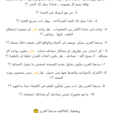
وقلبا يسع كل همومه ،، فماذا يمثل لك البحر ؟؟
2- من هو أنيسك في الحياة ؟؟
3- ماذا تمثل لك كلمة الصراااحة .. وهل انت صريح للغاية ؟؟
4- نواجه في حياتنا الكثير من الصعوبات .. هل واجه
فايز
اي صعوبة استطاع
التغلب عليها .. وماهي ؟؟
5- مذيعنا العزيز ممكن توصف لي الحياة والواقع اللي نعيشه حاليا بجملة ؟؟
6 - كل انسان يمر بظروف او مشاكل تصادفه بحياته ..
فايز
شلون يواجه كل
مشكلة - لا سمح الله - تصادفه .. هل يكون اتخاذه للقرار عقليا ام عاطفيا ؟؟
7- مذيعنا العزيز شلون تحاول تقدم النصيحة لشخص ما يتقبل النصائح ؟؟
8- الالتزام بالمواعيد والضبط فيها شي جميل . هل
فايز
ممن يتصفون بهذه
الصفة ؟؟
9- مذيعنا العزيز هل انت ممن يلجأون للقلم في الافضاء عما بداخلهم ؟؟
10- ما هو شعورك فيمن يصاحبك أو يصادقك لمصلحة ؟؟
ويعطيك العااافية مذيعنا العزيز