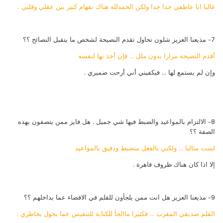
غالبا انا عاطفي جدا جدا ولكن الحمدلله هناك تفهام كبير بين عقلي وقلبي .
7- مذيعنا العزيز شلون تحاول تقدم النصيحة لشخص ما يتقبل النصائح ؟؟
أقدم النصيحة مرارا بدون ملل ... فإن أخذ بها لنفسه
وإن لم يستمع لها ... فيكفيني أني أرحت ضميري .
8- الالتزام بالمواعيد والضبط فيها شي جميل . هل فايز ممن يتصفون بهذه
الصفة ؟؟
لست مثاليا ... ولكني بالفعل منضبط ودقيق بالمواعيد
إلا اذا كان هناك ظروف قاهرة .
9- مذيعنا العزيز هل انت ممن يلجأون للقلم في الافضاء عما بداخلهم ؟؟
القلم صديقي المقرب ... فكثيرا ماالجأ للكتابة للتنفيس عما يجول بخاطري .