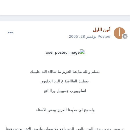
أنين الليل
Posted
نوفمبر 28, 2005
تسلم والله مذيعنا العزيز ما شاااء الله عليييك
يعطيك العااافية ع الرد الحلووو
اسلووووب جمييييل وراااائع
واسمح لي مذيعنا العزيز ببعض الاسئلة
1- بعض منهم يصف البحر بالغدر الذي ياخذ ولا يعطي ولبعض الاخر يجده رفيقا