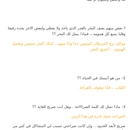
1-بعض منهم يصف البحر بالغدر الذي ياخذ ولا يعطي ولبعض الاخر يجده رفيقا
وقلبا يسع كل همومه ،، فماذا يمثل لك البحر ؟؟
مواليد برج السرطان كتوميين جدا وانا منهم ... لذلك البحر متنفس ويغسل
الهموم ... أعشق البحر .
2- من هو أنيسك في الحياة ؟؟
الكتاب ... فأنا شغوف بالقراءة
3- ماذا تمثل لك كلمة الصراااحة .. وهل انت صريح للغاية ؟؟
الصراحه عملة نادرة في هذا الزمن
صريح لأبعد الحدود ... وإن كانت صراحتي تسبب لي المشاكل في كثير من