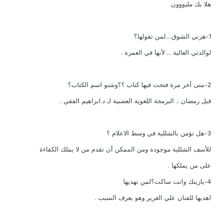
هلا بك مليووون
1-هزني الشوق....لمن تقولها؟
لوالدتي الغالية ... لأنها في العمرة .
2-متى آخر مرة فتحت فيها كتاب ؟؟وشنو اسم الكتاب؟
قبل رمضان .. البرمجة اللغوية العصبية لـ د.ابراهيم الفقي .
3-هل تؤمن بالشللية في وسط الاعلام ؟
للأسف الشللية موجودة ومن الممكن أن تقدم من لا يملك الكفاءة
على من يملكها .
4-يازينك وانت ساكت؟لمن تهديها
اهديها للفنان علي الغرير وهو يعرف السبب .