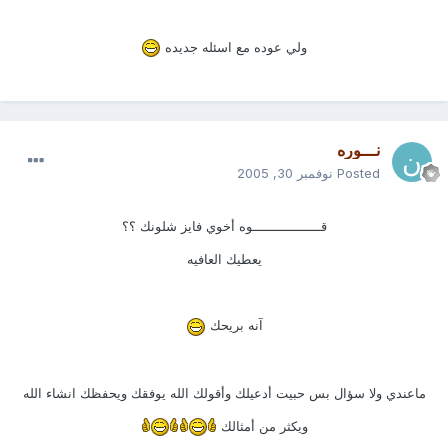
ولي عوده مع اسئله جديده
نـــوره
Posted
نوفمبر 30, 2005
قـــــــــــــــــوه أخوي فايز شلونك ؟؟
يعطيك العافيه
آنه بريحك
ماعندي ولا سؤال بس حبيت أدعيلك وأقولك الله يوفقك ويحفظك انشاء الله
ويكثر من أمثالك