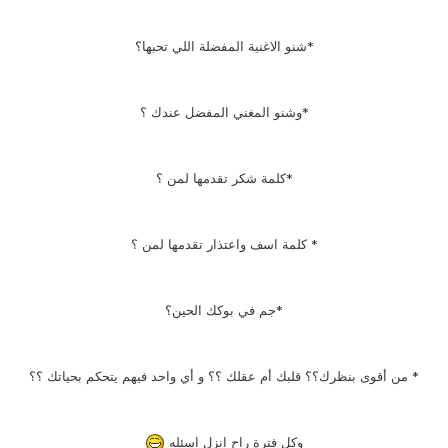
*شنو الاغنية المفضلة اللي تحبها؟
*وشنو المغني المفضل عندك ؟
*كلمة شكر تقدمها لمن ؟
* كلمة اسف واعتذار تقدمها لمن ؟
*جم في بوكك الحين؟
* من أقوى بنظرك؟؟ قلبك أم عقلك ؟؟ و أي واحد فيهم يتحكم بحياتك ؟؟
وكل فترة راح انزل اسئله