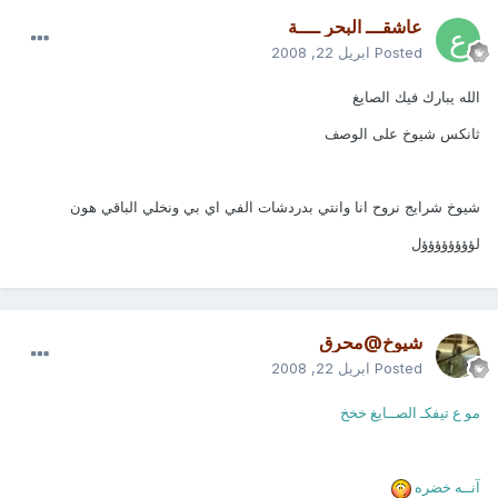
عاشقـــ البحر ــــة
Posted
ابريل 22, 2008
الله يبارك فيك الصايغ
ثانكس شيوخ على الوصف
شيوخ شرايج نروح انا وانتي بدردشات الفي اي بي ونخلي الباقي هون
لؤؤؤؤؤؤؤؤل
شيوخ@محرق
Posted
ابريل 22, 2008
مو ع تيفكـ الصــايغ خخخ
آنــه خضره