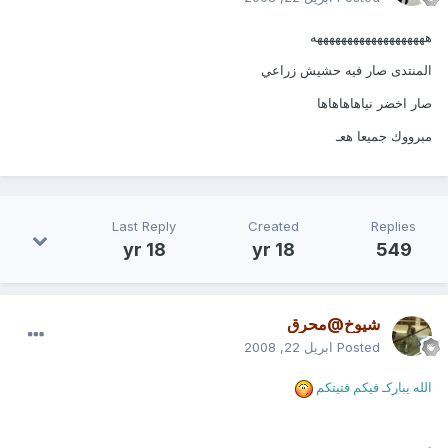
هههههههههههههههههههه
المنتدى صار فيه حشيش زراعي
صار اخضر نياهاهاهاها
مبرووك جميعا هعـ
Last Reply
Created
Replies
18 yr
18 yr
549
شيوخ@محرق
Posted
ابريل 22, 2008
الله يباركـ فيكم فتيتكم