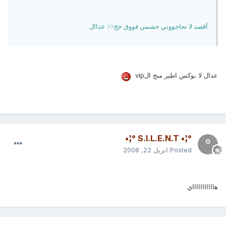
أقصد لا تحاجووني خشمي فووق خخ<< عداال
عدال لا بوكس اطير منج الvip
°¦• S.I.L.E.N.T °¦•
Posted
ابريل 22, 2008
هاااااااااااي