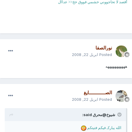
أقصد لا تحاجووني خشمي فووق خخ<< عداال
نورالصفا
Posted
ابريل 22, 2008
هههههههههههه
الصـــــــــــايغ
Posted
ابريل 22, 2008
شيوخ@محرق said:
الله يباركـ فيكم فتيتكم