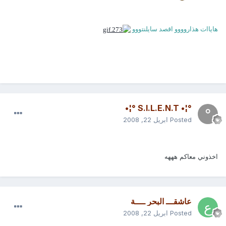
هاياات هذاروووو اقصد سايلنتووو
°¦• S.I.L.E.N.T °¦•
Posted
ابريل 22, 2008
اخذوني معاكم هههه
عاشقـــ البحر ــــة
Posted
ابريل 22, 2008