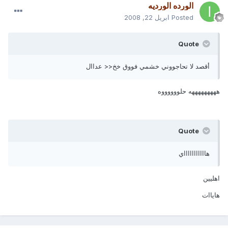
الورده الورديه
Posted
ابريل 22, 2008
Quote
أقصد لا تحاجووني خشمي فووق خخ<< عداال
هههههههههه حلووووووه
Quote
هاااااااااااي
اهليين
هاياات