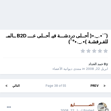
(¯`•._.•( أحــلى دردشـــة فيـ أحــلى عــــ B2D ــالمـ
للفـرفشـة )•._.•°¯)
By
حمد الحداد
ابريل 22, 2008
in
منتدى ديوانية الأعضاء
PREV
Page 38 of 55
التالي
الصـــــــــــايغ
Posted
ابريل 22, 2008