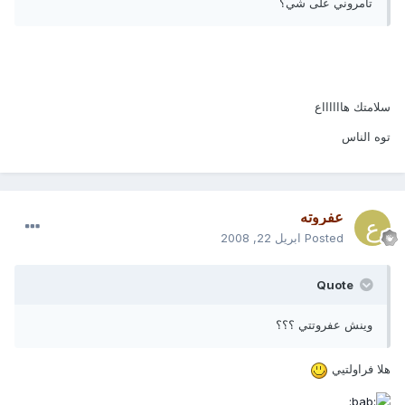
تامروني على شي؟
سلامتك هااااااع
توه الناس
عفروته
Posted
ابريل 22, 2008
Quote
وينش عفروتتي ؟؟؟
هلا فراولتيي