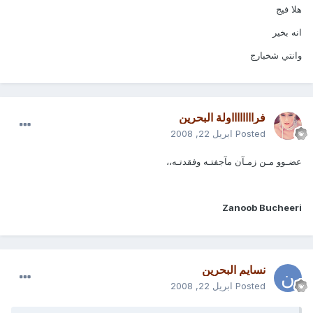
هلا فيج
انه بخير
وانتي شخبارج
فرااااااااولة البحرين
Posted
ابريل 22, 2008
عضـوو مـن زمـآن مآجفتـه وفقدتـه،،
Zanoob Bucheeri
نسايم البحرين
Posted
ابريل 22, 2008