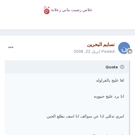
خلاص رضيت ماني زعلانة
نسايم البحرين
Posted
ابريل 22, 2008
Quote
افا عليج يالفراوله
انا برد عليج حبووبه
امري تدللي اذا عن سوالف انا اسف بطلع الحين