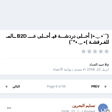
(¯`•._.•( أحــلى دردشـــة فيـ أحــلى عــــ B2D ــالمـ
للفـرفشـة )•._.•°¯)
By
حمد الحداد
ابريل 22, 2008
in
منتدى ديوانية الأعضاء
PREV
Page 6 of 55
التالي
نسايم البحرين
Posted
ابريل 22, 2008