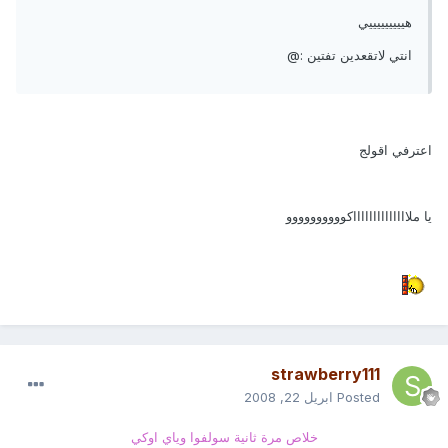
هيييييييييي
انتي لاتقعدين تفتين :@
اعترفي اقولج
يا ملااااااااااااااكوووووووووو
strawberry111
Posted
ابريل 22, 2008
خلاص مرة ثانية سولفوا وياي اوكي