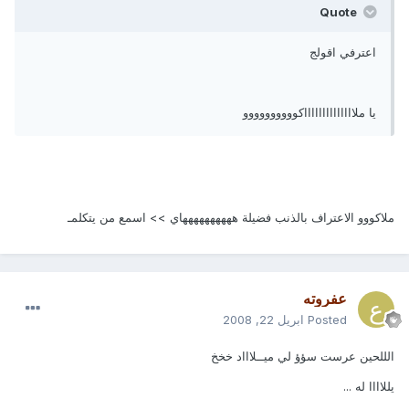
Quote
اعترفي اقولج
يا ملااااااااااااااكوووووووووو
ملاكووو الاعتراف بالذنب فضيلة ههههههههههاي >> اسمع من يتكلمـ
عفروته
Posted
ابريل 22, 2008
الللحين عرست سؤؤ لي ميــلاااد خخخ
يللاااا له ...