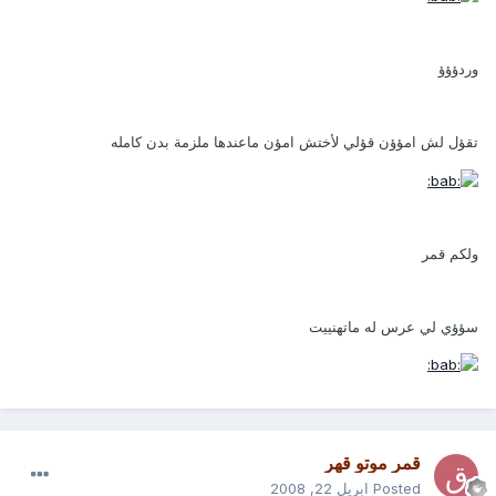
وردؤؤؤ
تقؤل لش امؤؤن قؤلي لأختش امؤن ماعندها ملزمة بدن كامله
ولكم قمر
سؤؤي لي عرس له ماتهنييت
قمر موتو قهر
Posted
ابريل 22, 2008