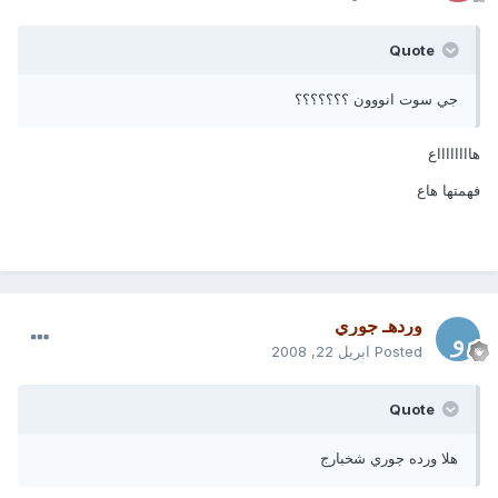
Quote
جي سوت انووون ؟؟؟؟؟؟؟
هااااااااع
فهمتها هاع
وردهـ جوري
Posted
ابريل 22, 2008
Quote
هلا ورده جوري شخبارج