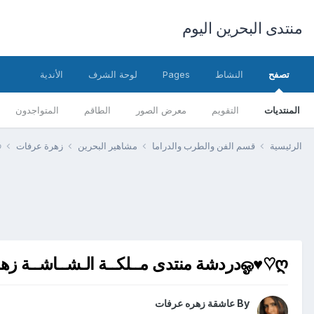
منتدى البحرين اليوم
تصفح
النشاط
Pages
لوحة الشرف
الأندية
المنتديات
التقويم
معرض الصور
الطاقم
المتواجدون
الرئيسية
قسم الفن والطرب والدراما
مشاهير البحرين
زهرة عرفات
♥♡ღ
ஓ♥♡ღدردشة منتدى مــلكــة الـشــاشــة زهرة عرفاتஓ♥♡
By
عاشقة زهره عرفات