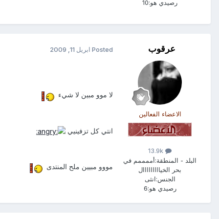
رصيدي هو:
10
عرقوب
Posted
ابريل 11, 2009
لا موو مبين لا شيء
الاعضاء الفعالين
انتي كل تزفينيي
13.9k
البلد - المنطقة:
أممممم في
مووو مبيين ملح المنتدى
بحر الخيااااااااال
الجنس:
انثى
رصيدي هو:
6