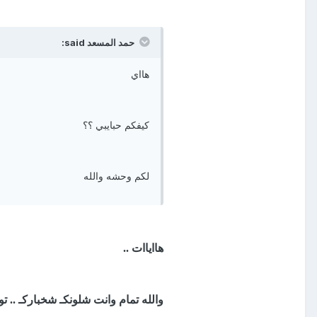
حمد المسعد said:
هااي
كيفكم حبايبي ؟؟
لكم وحشه والله
هااياات ..
والله تمام وانت شلونكـ شخباركـ .. تو