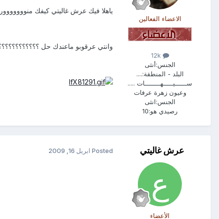
ياهلا فيك عرش غاليتي كيفك منووووووور
الاعضاء الفعالين
وانتي عرقوبو ماعندك حل ؟؟؟؟؟؟؟؟؟؟؟؟
12k
الجنس:
أنثى
البلد - المنطقة:
....
ســــــيـــــهــــــــات .....
وعيون زهرة عرفات
الجنس:
انثى
رصيدي هو:
10
عرش غاليتي
Posted
ابريل 16, 2009
الأعضاء