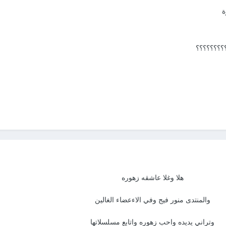
ة
؟؟؟؟؟؟؟؟
هلا وغلا عاشقه زهوره
والمنتدى منور فيج وفي الاءعضاء الغالين
وتراني يديده واحب زهوره واتابع مسلسلاتها