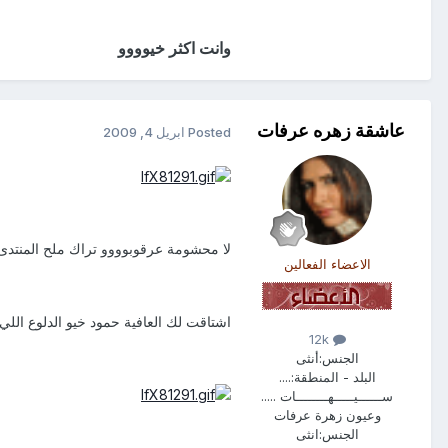
وانت اكثر خيوووو
عاشقة زهره عرفات
Posted
ابريل 4, 2009
لا محشومة عرقوبوووو تراك ملح المنتدى
الاعضاء الفعالين
اشتاقت لك العافية حمود خيو الدلوع اللي
12k
الجنس:
أنثى
البلد - المنطقة:
....
ســــــيـــــهــــــــات .....
وعيون زهرة عرفات
الجنس:
انثى