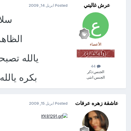
عرش غاليتي
Posted
ابريل 14, 2009
سلا
الظاهر
الأعضاء
يالله تصب
44
الجنس:
ذكر
بكره يالله
الجنس:
انثى
عاشقة زهره عرفات
Posted
ابريل 15, 2009