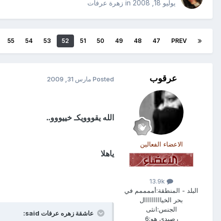
يوليو 18, 2008
in
زهرة عرفات
55
54
53
52
51
50
49
48
47
PREV
عرقوب
Posted
مارس 31, 2009
الله يقووويكـ خييووو..
الاعضاء الفعالين
ياهلا
13.9k
البلد - المنطقة:
أممممم في
بحر الخيااااااااال
الجنس:
انثى
عاشقة زهره عرفات said:
رصيدي هو:
6