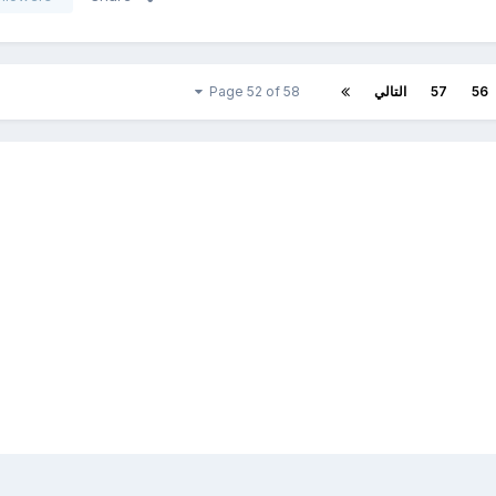
56
57
التالي
Page 52 of 58