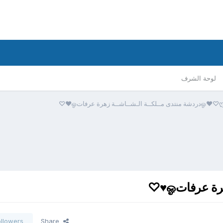
لوحة الشرف
ஓدردشة منتدى مــلكــة الـشــاشــة زهرة عرفاتஓ♥♡
ollowers
Share