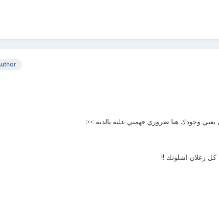
uthor
 يعني وجودك هنا ضروري فهمتي علية يالدبة ><
 كل زعلان اشلونك !!