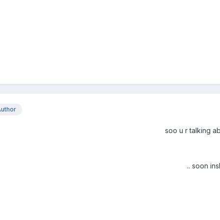
uthor
soo u r talking ab
soon insh