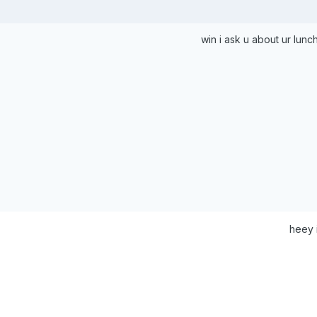
win i ask u about ur lun
heey 