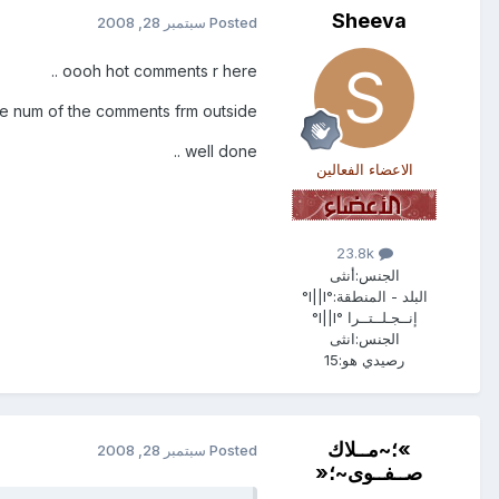
Sheeva
Posted
سبتمبر 28, 2008
oooh hot comments r here ..
e num of the comments frm outside ...
well done ..
الاعضاء الفعالين
23.8k
الجنس:
أنثى
البلد - المنطقة:
°l||l°
إنــجـلــتــرا °l||l°
الجنس:
انثى
رصيدي هو:
15
»؛~مــلاك
Posted
سبتمبر 28, 2008
صــفــوى~؛«