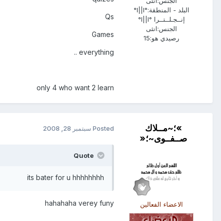
الجنس:
أنثى
البلد - المنطقة:
°l||l°
Qs
إنــجـلــتــرا °l||l°
الجنس:
انثى
Games
رصيدي هو:
15
everything ..
only 4 who want 2 learn
»؛~مــلاك
Posted
سبتمبر 28, 2008
صــفــوى~؛«
Quote
its bater for u hhhhhhhh
hahahaha verey funy
الاعضاء الفعالين