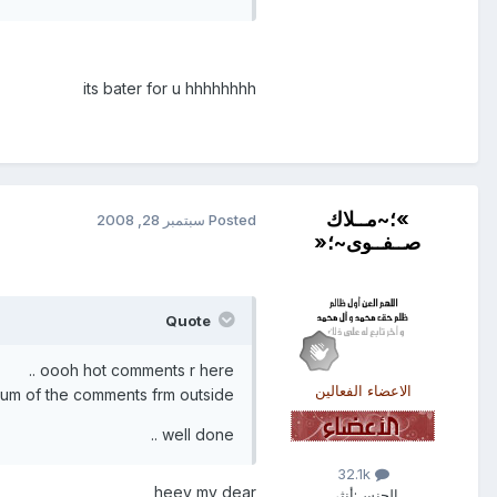
its bater for u hhhhhhhh
»؛~مــلاك
Posted
سبتمبر 28, 2008
صــفــوى~؛«
Quote
oooh hot comments r here ..
الاعضاء الفعالين
um of the comments frm outside ...
well done ..
32.1k
heey my dear
الجنس:
أنثى