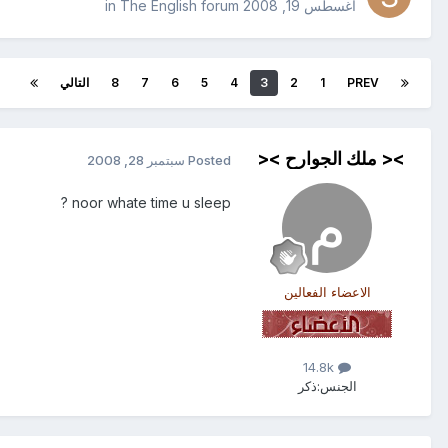
أغسطس 19, 2008
in
The English forum
PREV
1
2
3
4
5
6
7
8
التالي
>< ملك الجوارح ><
Posted
سبتمبر 28, 2008
noor whate time u sleep ?
الاعضاء الفعالين
14.8k
الجنس:
ذكر