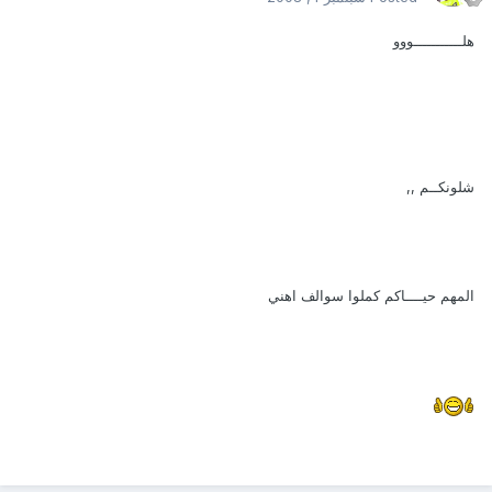
هلـــــــــــووو
شلونكــم ,,
المهم حيــــاكم كملوا سوالف اهني