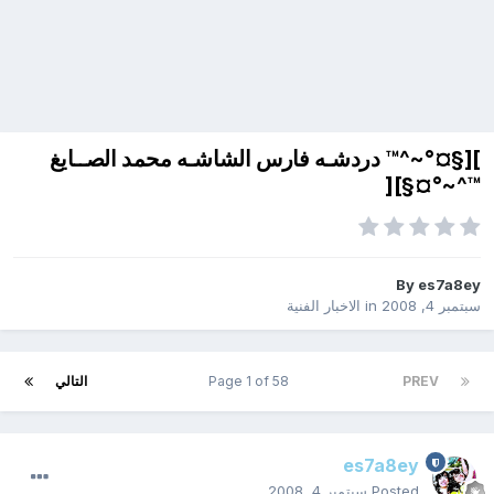
][§¤°~^™ دردشـه فارس الشاشـه محمد الصــايغ
™^~°¤§][
By
es7a8ey
سبتمبر 4, 2008
in
الاخبار الفنية
PREV
Page 1 of 58
التالي
es7a8ey
Posted
سبتمبر 4, 2008