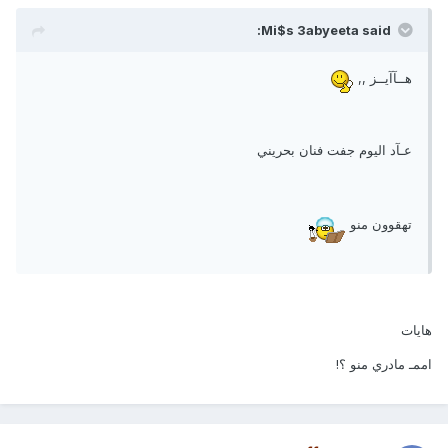
Mi$s 3abyeeta said:
هــآآيــز ,,
عـآد اليوم جفت فنان بحريني
تهقوون منو
هايات
اممـ مادري منو ؟!