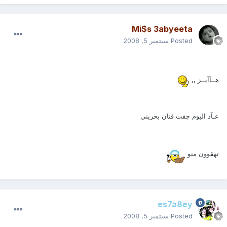
Mi$s 3abyeeta
Posted
سبتمبر 5, 2008
هــآآيــز ,,
عـآد اليوم جفت فنان بحريني
تهقوون منو
es7a8ey
Posted
سبتمبر 5, 2008