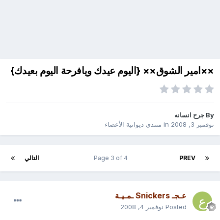
××امير الشوق×× {اليوم عيدك ويافرحة اليوم بعيدك}
By
جرح انسانه
نوفمبر 3, 2008
in
منتدى ديوانية الأعضاء
PREV
Page 3 of 4
التالي
عـجـ Snickers ـمـيـة
Posted
نوفمبر 4, 2008