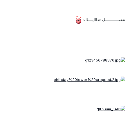
تفضــــــــــــل هدااايــــااك