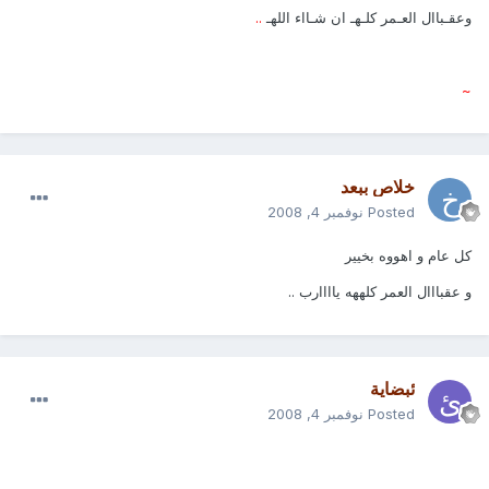
وعقـباال العـمر كلـهـ ان شـااء اللهـ
..
~
خلاص ببعد
Posted
نوفمبر 4, 2008
كل عام و اهووه بخيير
و عقبااال العمر كلههه ياااارب ..
ئبضاية
Posted
نوفمبر 4, 2008