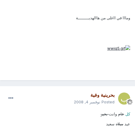
ومااا في ااغلى من هاالهديـــــــــة
بحرينية وفية
Posted
نوفمبر 4, 2008
كل
عام
وانت
بخير
عيد
ميلاد
سعيد