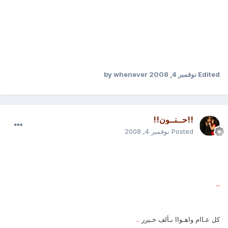
Edited
نوفمبر 4, 2008
by whenever
!!حــنــون!!
Posted
نوفمبر 4, 2008
~
كل عـاام واهـواا بـألف خـيرر
..