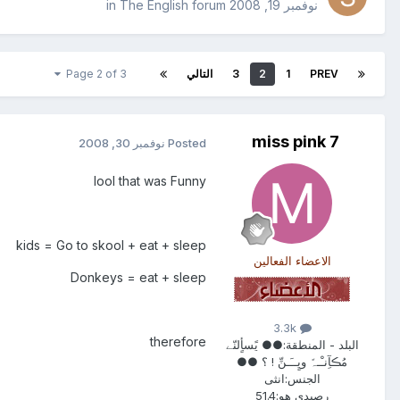
نوفمبر 19, 2008
in
The English forum
PREV
1
2
3
التالي
Page 2 of 3
miss pink 7
Posted
نوفمبر 30, 2008
lool that was Funny
kids = Go to skool + eat + sleep
الاعضاء الفعالين
Donkeys = eat + sleep
3.3k
therefore
البلد - المنطقة:
●● يًسأٍلنّے
مُڪآِنـْـہً ويٍــَـنِّ ! ؟ ●●
الجنس:
انثى
رصيدي هو:
51.4