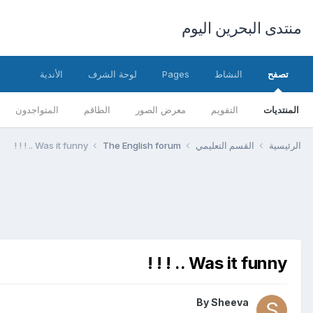
منتدى البحرين اليوم
تصفح
النشاط
Pages
لوحة الشرف
الأندية
المنتديات
التقويم
معرض الصور
الطاقم
المتواجدون
الرئيسية
القسم التعليمي
The English forum
Was it funny .. ! ! !
Was it funny .. ! ! !
By
Sheeva