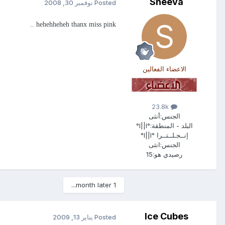
Sheeva
Posted
نوفمبر 30, 2008
hehehheheh thanx miss pink ..
الاعضاء الفعالين
23.8k
الجنس:
أنثى
البلد - المنطقة:
°l||l°
إنــجـلــتــرا °l||l°
الجنس:
انثى
رصيدي هو:
15
1 month later...
Ice Cubes
Posted
يناير 13, 2009