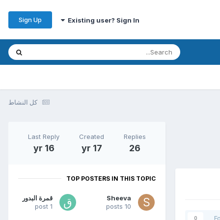
Sign Up
Existing user? Sign In
كل النشاط
Last Reply
Created
Replies
16 yr
17 yr
26
TOP POSTERS IN THIS TOPIC
Sheeva
قمرة البدور
1 post
10 posts
F
0