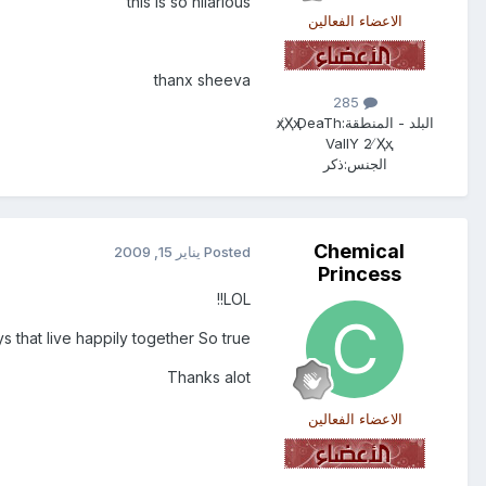
this is so hilarious
الاعضاء الفعالين
thanx sheeva
285
البلد - المنطقة:
ҳ̸Ҳ̸ҳ DeaTh
VallY 2 ̸Ҳ̸ҳ
الجنس:
ذكر
Chemical
Posted
يناير 15, 2009
Princess
LOL!!
that live happily together So true
Thanks alot
الاعضاء الفعالين