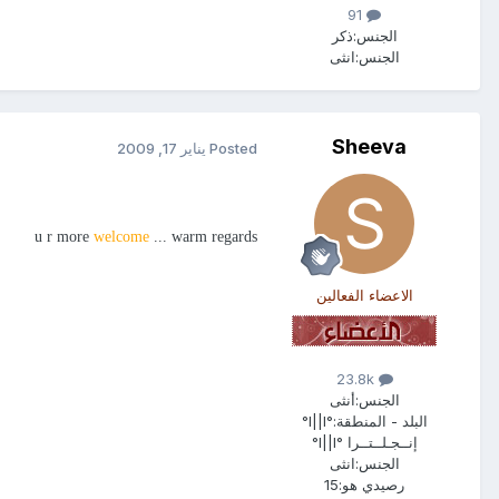
91
الجنس:
ذكر
الجنس:
انثى
Sheeva
Posted
يناير 17, 2009
u r more
welcome
... warm regards
الاعضاء الفعالين
23.8k
الجنس:
أنثى
البلد - المنطقة:
°l||l°
إنــجـلــتــرا °l||l°
الجنس:
انثى
رصيدي هو:
15