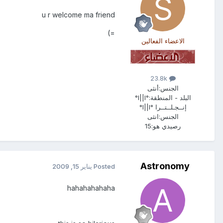
u r welcome ma friend
=)
الاعضاء الفعالين
23.8k
الجنس:
أنثى
البلد - المنطقة:
°l||l°
إنــجـلــتــرا °l||l°
الجنس:
انثى
رصيدي هو:
15
Astronomy
Posted
يناير 15, 2009
hahahahahaha