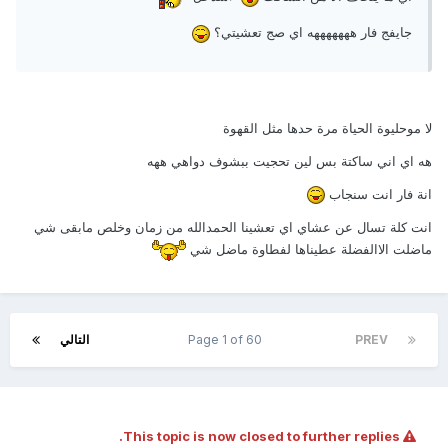
جايفج فار هههههههه اي صج تعشيتي؟
لا موحليوة الحياة مرة حدها مثل القهوة
هه اي اني ساكتة بس لين تحجيت ببشوف دواهي ههه
انة فار انت سنجاب
انت كلة تسال عن عشاي اي تعشينا الحمدالله من زمان وخلص مابقى شي
ماضلت الاالفضلة عطيناها لفطاوة ماضل شي
PREV
Page 1 of 60
التالي
This topic is now closed to further replies.