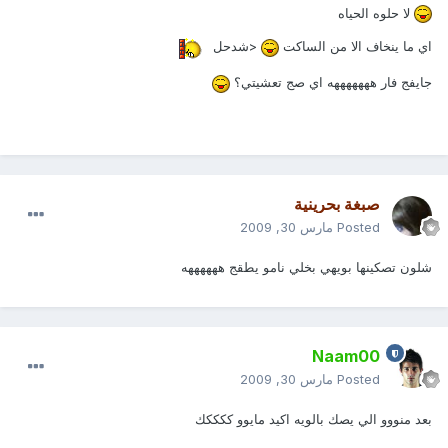
لا حلوه الحياه
اي ما ينخاف الا من الساكت
<شدحل
جايفج فار هههههههه اي صج تعشيتي؟
صبغة بحرينية
Posted
مارس 30, 2009
شلون تصكينها بويهي بخلي نامو يطقج ههههههه
Naam00
Posted
مارس 30, 2009
بعد منووو الي يصك بالويه اكيد مايوو ككككك