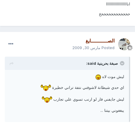
اناااااااااااااااااا
خخخخخخخخخخخخخ
الصـــــــــــايغ
Posted
مارس 30, 2009
صبغة بحرينية said:
ليش موت لاه
اي حدي شيطانة لاشوفني نتفة تراني خطيرة
ليش جايفني فار لو ارنب تسوي علي تجارب
يبغغوني بيتنا ...