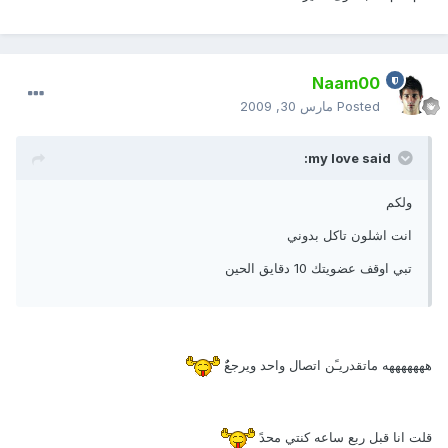
Naam00
Posted
مارس 30, 2009
my love said:
ولكم
انت اشلون تاكل بدوني
تبي اوقف عضويتك 10 دقايق الحين
هههههههه ماتقدريـًن اتصال واحد ويرجعٌُ
قلت انا قبل ربع ساعه كنتي محدً