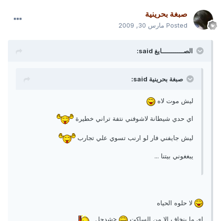
صبغة بحرينية
Posted
مارس 30, 2009
الصـــــــــــايغ said:
صبغة بحرينية said:
ليش موت لاه
اي حدي شيطانة لاشوفني نتفة تراني خطيرة
ليش جايفني فار لو ارنب تسوي علي تجارب
يبغغوني بيتنا ...
لا حلوه الحياه
اي ما ينخاف الا من الساكت
<شدحل