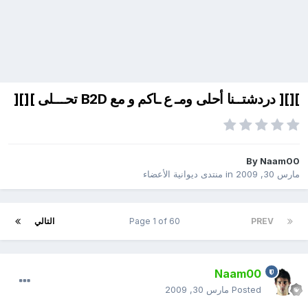
][][ دردشتــنا أحلى ومـ ع ـاكم و مع B2D تحـــلى ][][
By
Naam00
مارس 30, 2009
in
منتدى ديوانية الأعضاء
PREV
Page 1 of 60
التالي
Naam00
Posted
مارس 30, 2009