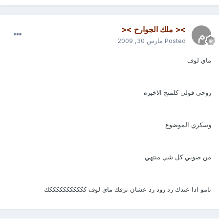
>< ملك الجوارح ><
Posted
مارس 30, 2009
ماي لوف
روحي قولي كلمتج الاخيره
وسكري الموضوع
من صوبي كل شي منتهي
نامو اذا عندك رد رود رد عشان تزفك ماي لوف كككككككككككك