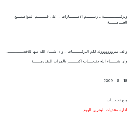
وترقيـــــــــــــة ..
ريـــــــم الامـــــــارات
... على قســـــم المواضيــــع
العـــامــــــة
والف مبروووووووك لكم الترقيـــــــات .. وان شـــاء الله منها للافضــــــــــــل
وان شــــــاء الله دفـعــــات اكبـــــــر بالمرات الـقـادمــــــة
18 - 5 - 2009
مـع تحـيـــات
ادارة منتديات البحرين اليوم