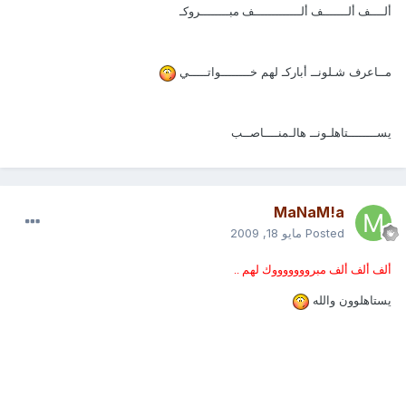
ألــــف ألـــــــف ألـــــــــــــف مبــــــــروكـ
مــاعرف شـلونــ أباركـ لهم خــــــــواتـــــي
يســــــــتاهلـونــ هالـمنــــاصــب
MaNaM!a
Posted
مايو 18, 2009
ألف ألف ألف مبروووووووك لهم ..
يستاهلوون والله